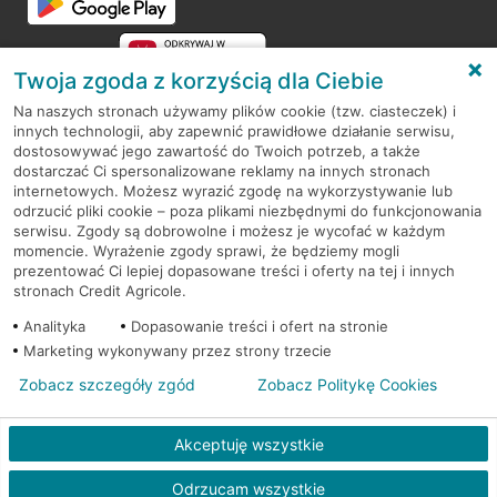
Twoja zgoda z korzyścią dla Ciebie
Na naszych stronach używamy plików cookie (tzw. ciasteczek) i
innych technologii, aby zapewnić prawidłowe działanie serwisu,
RODO
dostosowywać jego zawartość do Twoich potrzeb, a także
dostarczać Ci spersonalizowane reklamy na innych stronach
Regulamin serwisu
internetowych. Możesz wyrazić zgodę na wykorzystywanie lub
odrzucić pliki cookie – poza plikami niezbędnymi do funkcjonowania
Mapa serwisu
serwisu. Zgody są dobrowolne i możesz je wycofać w każdym
momencie. Wyrażenie zgody sprawi, że będziemy mogli
Polityka
Cookies
prezentować Ci lepiej dopasowane treści i oferty na tej i innych
stronach Credit Agricole.
Polityka prywatności
Analityka
Dopasowanie treści i ofert na stronie
Marketing wykonywany przez strony trzecie
Zobacz szczegóły zgód
Zobacz Politykę Cookies
© 2026 Credit Agricole Bank Polska S.A. Wszelkie prawa zastrzeżone
Akceptuję wszystkie
Odrzucam wszystkie