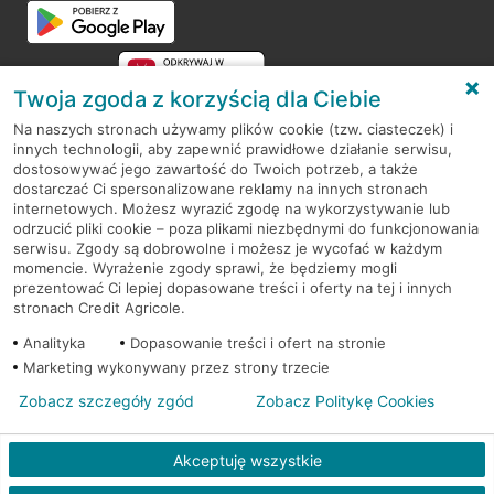
Twoja zgoda z korzyścią dla Ciebie
Na naszych stronach używamy plików cookie (tzw. ciasteczek) i
innych technologii, aby zapewnić prawidłowe działanie serwisu,
RODO
dostosowywać jego zawartość do Twoich potrzeb, a także
dostarczać Ci spersonalizowane reklamy na innych stronach
Regulamin serwisu
internetowych. Możesz wyrazić zgodę na wykorzystywanie lub
odrzucić pliki cookie – poza plikami niezbędnymi do funkcjonowania
Mapa serwisu
serwisu. Zgody są dobrowolne i możesz je wycofać w każdym
momencie. Wyrażenie zgody sprawi, że będziemy mogli
Polityka
Cookies
prezentować Ci lepiej dopasowane treści i oferty na tej i innych
stronach Credit Agricole.
Polityka prywatności
Analityka
Dopasowanie treści i ofert na stronie
Marketing wykonywany przez strony trzecie
Zobacz szczegóły zgód
Zobacz Politykę Cookies
© 2026 Credit Agricole Bank Polska S.A. Wszelkie prawa zastrzeżone
Akceptuję wszystkie