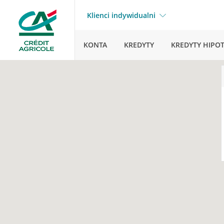
Klienci indywidualni
KONTA
KREDYTY
KREDYTY HIPO