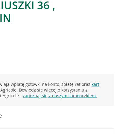
IUSZKI 36 ,
IN
iają wpłatę gotówki na konto, spłatę rat oraz
kart
Agricole. Dowiedz się więcej o korzystaniu z
 Agricole -
zapoznaj się z naszym samouczkiem.
e