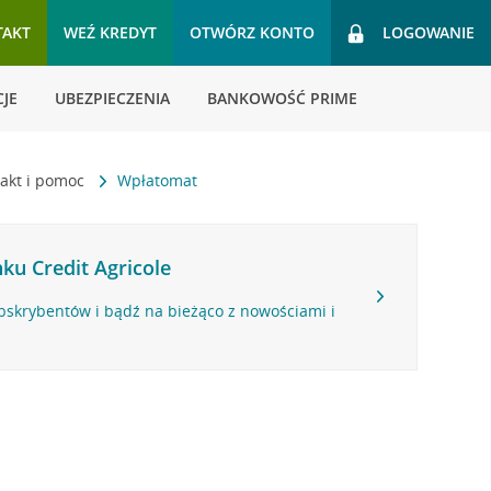
TAKT
WEŹ KREDYT
OTWÓRZ KONTO
LOGOWANIE
JE
UBEZPIECZENIA
BANKOWOŚĆ PRIME
akt i pomoc
Wpłatomat
ku Credit Agricole
bskrybentów i bądź na bieżąco z nowościami i