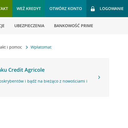
TAKT
WEŹ KREDYT
OTWÓRZ KONTO
LOGOWANIE
JE
UBEZPIECZENIA
BANKOWOŚĆ PRIME
akt i pomoc
Wpłatomat
ku Credit Agricole
bskrybentów i bądź na bieżąco z nowościami i