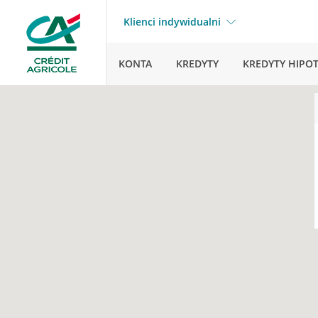
Klienci indywidualni
KONTA
KREDYTY
KREDYTY HIPO