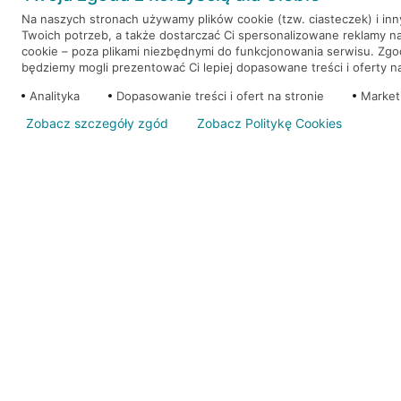
Na naszych stronach używamy plików cookie (tzw. ciasteczek) i in
Twoich potrzeb, a także dostarczać Ci spersonalizowane reklamy n
WEŹ KREDYT
NOTA PRAWNA
cookie – poza plikami niezbędnymi do funkcjonowania serwisu. Zg
będziemy mogli prezentować Ci lepiej dopasowane treści i oferty na 
Analityka
Dopasowanie treści i ofert na stronie
Market
Zobacz szczegóły zgód
Zobacz Politykę Cookies