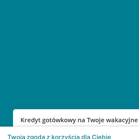
Kredyt gotówkowy na Twoje wakacyjne
Weź kredyt na to co ważne. Twoje marzenia nie mu
Twoja zgoda z korzyścią dla Ciebie
RRSO: 9,6%