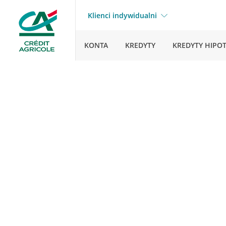
Klienci indywidualni
KONTA
KREDYTY
KREDYTY HIPO