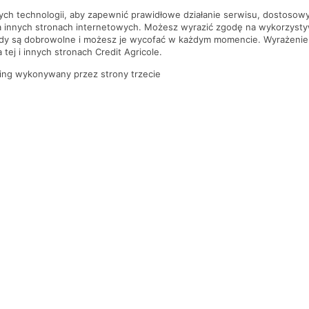
nych technologii, aby zapewnić prawidłowe działanie serwisu, dostoso
a innych stronach internetowych. Możesz wyrazić zgodę na wykorzystywa
ody są dobrowolne i możesz je wycofać w każdym momencie. Wyrażenie
tej i innych stronach Credit Agricole.
ing wykonywany przez strony trzecie
PYTANIA I ODPOWIEDZI