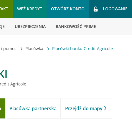
TAKT
WEŹ KREDYT
OTWÓRZ KONTO
LOGOWANIE
JE
UBEZPIECZENIA
BANKOWOŚĆ PRIME
t i pomoc
Placówka
Placówki banku Credit Agricole
KI
redit Agricole
a
Placówka partnerska
Przejdź do mapy