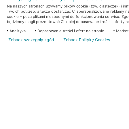
Na naszych stronach używamy plików cookie (tzw. ciasteczek) i in
Twoich potrzeb, a także dostarczać Ci spersonalizowane reklamy n
WEŹ KREDYT
NOTA PRAWNA
cookie – poza plikami niezbędnymi do funkcjonowania serwisu. Zg
będziemy mogli prezentować Ci lepiej dopasowane treści i oferty na 
Analityka
Dopasowanie treści i ofert na stronie
Market
Zobacz szczegóły zgód
Zobacz Politykę Cookies