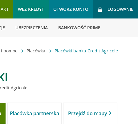
TAKT
WEŹ KREDYT
OTWÓRZ KONTO
LOGOWANIE
JE
UBEZPIECZENIA
BANKOWOŚĆ PRIME
t i pomoc
Placówka
Placówki banku Credit Agricole
KI
redit Agricole
a
Placówka partnerska
Przejdź do mapy