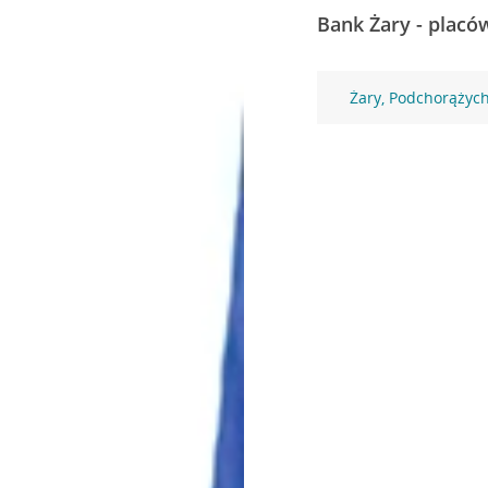
Bank Żary - placó
Żary, Podchorążyc