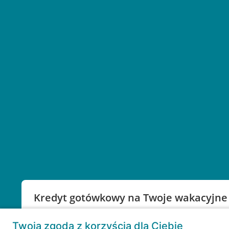
Kredyt gotówkowy na Twoje wakacyjne
Weź kredyt na to co ważne. Twoje marzenia nie mu
Twoja zgoda z korzyścią dla Ciebie
RRSO: 9,6%