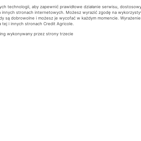
nych technologii, aby zapewnić prawidłowe działanie serwisu, dostoso
a innych stronach internetowych. Możesz wyrazić zgodę na wykorzystywa
ody są dobrowolne i możesz je wycofać w każdym momencie. Wyrażenie
tej i innych stronach Credit Agricole.
ing wykonywany przez strony trzecie
PYTANIA I ODPOWIEDZI