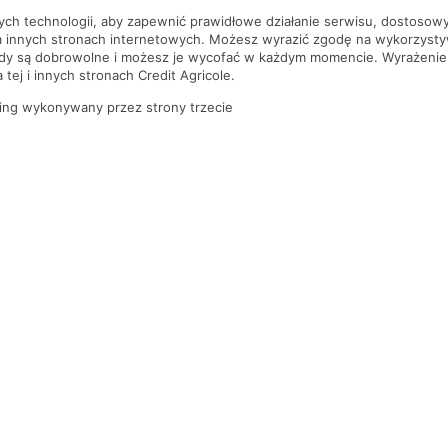
nych technologii, aby zapewnić prawidłowe działanie serwisu, dostoso
a innych stronach internetowych. Możesz wyrazić zgodę na wykorzystywa
ody są dobrowolne i możesz je wycofać w każdym momencie. Wyrażenie
tej i innych stronach Credit Agricole.
ing wykonywany przez strony trzecie
PYTANIA I ODPOWIEDZI