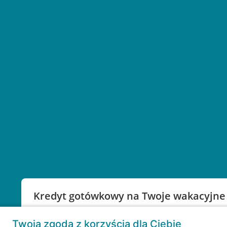
Kredyt gotówkowy na Twoje wakacyjne
Weź kredyt na to co ważne. Twoje marzenia nie mu
Twoja zgoda z korzyścią dla Ciebie
RRSO: 9,6%