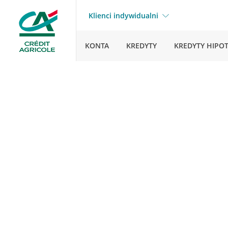
Klienci indywidualni
KONTA
KREDYTY
KREDYTY HIPO