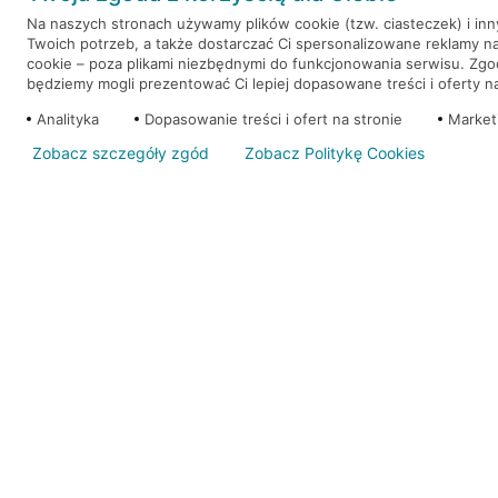
Na naszych stronach używamy plików cookie (tzw. ciasteczek) i in
Twoich potrzeb, a także dostarczać Ci spersonalizowane reklamy n
WEŹ KREDYT
NOTA PRAWNA
cookie – poza plikami niezbędnymi do funkcjonowania serwisu. Zg
będziemy mogli prezentować Ci lepiej dopasowane treści i oferty na 
Analityka
Dopasowanie treści i ofert na stronie
Market
Zobacz szczegóły zgód
Zobacz Politykę Cookies