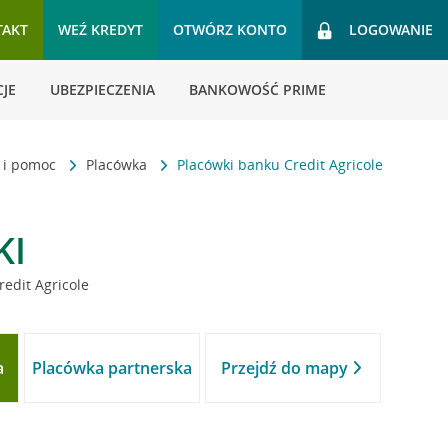
TAKT
WEŹ KREDYT
OTWÓRZ KONTO
LOGOWANIE
JE
UBEZPIECZENIA
BANKOWOŚĆ PRIME
t i pomoc
Placówka
Placówki banku Credit Agricole
KI
redit Agricole
a
Placówka partnerska
Przejdź do mapy