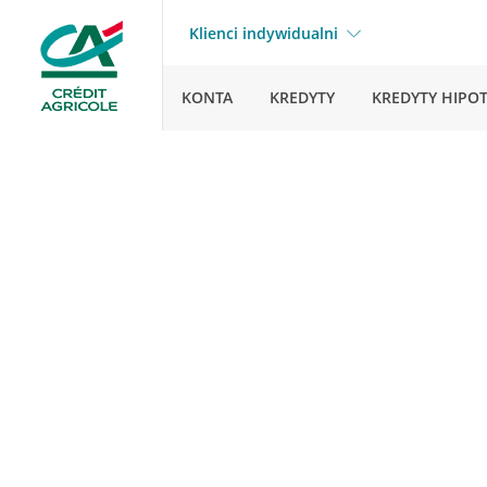
Klienci indywidualni
KONTA
KREDYTY
KREDYTY HIPO