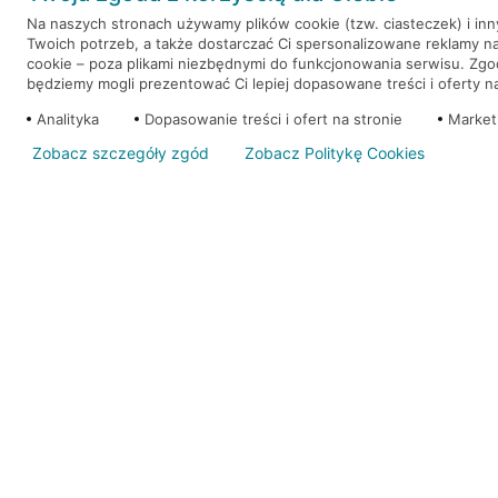
Na naszych stronach używamy plików cookie (tzw. ciasteczek) i in
Twoich potrzeb, a także dostarczać Ci spersonalizowane reklamy n
WEŹ KREDYT
NOTA PRAWNA
cookie – poza plikami niezbędnymi do funkcjonowania serwisu. Zg
będziemy mogli prezentować Ci lepiej dopasowane treści i oferty na 
Analityka
Dopasowanie treści i ofert na stronie
Market
Zobacz szczegóły zgód
Zobacz Politykę Cookies