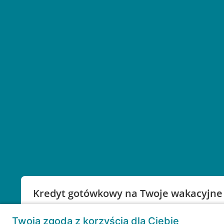
Kredyt gotówkowy na Twoje wakacyjne
Weź kredyt na to co ważne. Twoje marzenia nie mu
Twoja zgoda z korzyścią dla Ciebie
RRSO: 9,6%