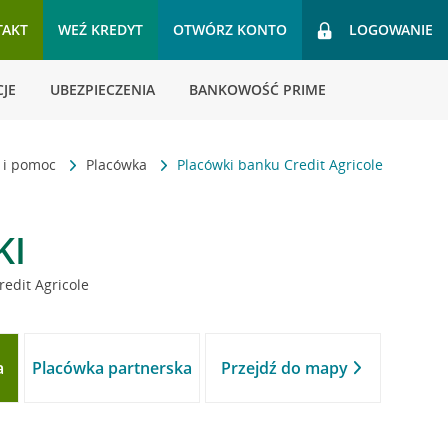
TAKT
WEŹ KREDYT
OTWÓRZ KONTO
LOGOWANIE
JE
UBEZPIECZENIA
BANKOWOŚĆ PRIME
t i pomoc
Placówka
Placówki banku Credit Agricole
KI
redit Agricole
a
Placówka partnerska
Przejdź do mapy