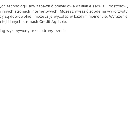
nych technologii, aby zapewnić prawidłowe działanie serwisu, dostoso
a innych stronach internetowych. Możesz wyrazić zgodę na wykorzystywa
ody są dobrowolne i możesz je wycofać w każdym momencie. Wyrażenie
tej i innych stronach Credit Agricole.
ing wykonywany przez strony trzecie
PYTANIA I ODPOWIEDZI