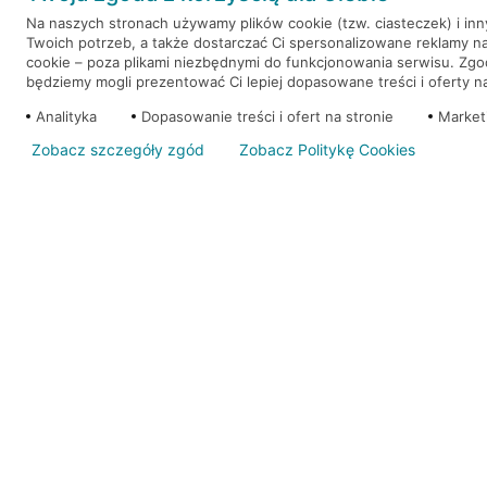
Na naszych stronach używamy plików cookie (tzw. ciasteczek) i in
Twoich potrzeb, a także dostarczać Ci spersonalizowane reklamy n
WEŹ KREDYT
NOTA PRAWNA
cookie – poza plikami niezbędnymi do funkcjonowania serwisu. Zg
będziemy mogli prezentować Ci lepiej dopasowane treści i oferty na 
Analityka
Dopasowanie treści i ofert na stronie
Market
Zobacz szczegóły zgód
Zobacz Politykę Cookies