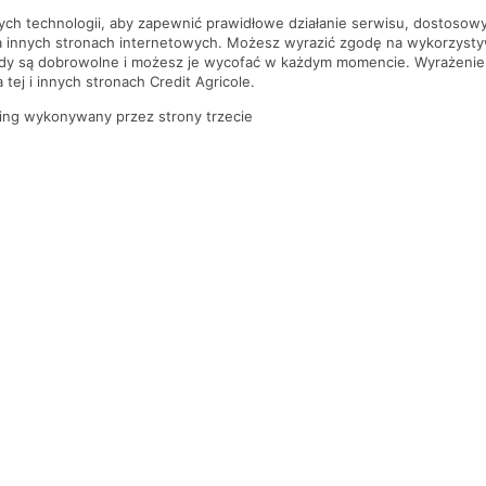
nych technologii, aby zapewnić prawidłowe działanie serwisu, dostoso
a innych stronach internetowych. Możesz wyrazić zgodę na wykorzystywa
ody są dobrowolne i możesz je wycofać w każdym momencie. Wyrażenie
tej i innych stronach Credit Agricole.
ing wykonywany przez strony trzecie
PYTANIA I ODPOWIEDZI