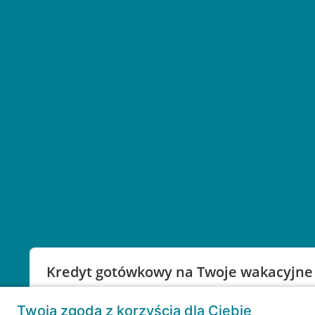
Kredyt gotówkowy na Twoje wakacyjne
Weź kredyt na to co ważne. Twoje marzenia nie mu
Twoja zgoda z korzyścią dla Ciebie
RRSO: 9,6%