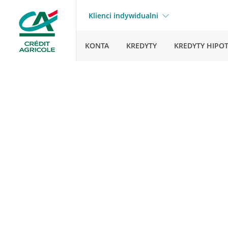
Klienci indywidualni
KONTA
KREDYTY
KREDYTY HIPO