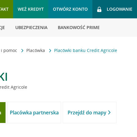
TAKT
WEŹ KREDYT
OTWÓRZ KONTO
LOGOWANIE
JE
UBEZPIECZENIA
BANKOWOŚĆ PRIME
t i pomoc
Placówka
Placówki banku Credit Agricole
KI
redit Agricole
a
Placówka partnerska
Przejdź do mapy