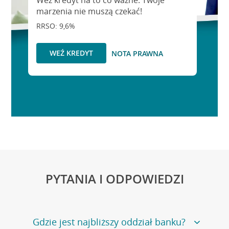
Weź kredyt na to co ważne. Twoje
marzenia nie muszą czekać!
RRSO: 9,6%
WEŹ KREDYT
NOTA PRAWNA
PYTANIA I ODPOWIEDZI
Gdzie jest najbliższy oddział banku?