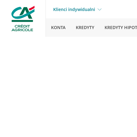
Klienci indywidualni
KONTA
KREDYTY
KREDYTY HIPO