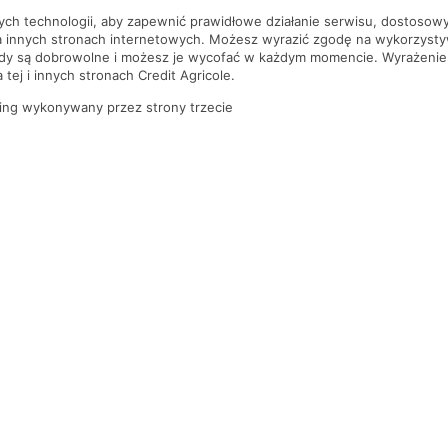
nych technologii, aby zapewnić prawidłowe działanie serwisu, dostoso
a innych stronach internetowych. Możesz wyrazić zgodę na wykorzystywa
ody są dobrowolne i możesz je wycofać w każdym momencie. Wyrażenie
tej i innych stronach Credit Agricole.
ing wykonywany przez strony trzecie
PYTANIA I ODPOWIEDZI