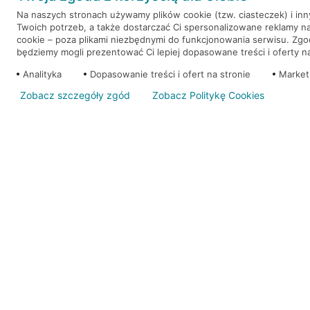
Na naszych stronach używamy plików cookie (tzw. ciasteczek) i in
Twoich potrzeb, a także dostarczać Ci spersonalizowane reklamy n
WEŹ KREDYT
NOTA PRAWNA
cookie – poza plikami niezbędnymi do funkcjonowania serwisu. Zg
będziemy mogli prezentować Ci lepiej dopasowane treści i oferty na 
Analityka
Dopasowanie treści i ofert na stronie
Market
Zobacz szczegóły zgód
Zobacz Politykę Cookies