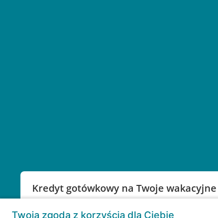
Kredyt gotówkowy na Twoje wakacyjne
Weź kredyt na to co ważne. Twoje marzenia nie mu
Twoja zgoda z korzyścią dla Ciebie
RRSO: 9,6%