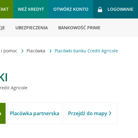
TAKT
WEŹ KREDYT
OTWÓRZ KONTO
LOGOWANIE
JE
UBEZPIECZENIA
BANKOWOŚĆ PRIME
t i pomoc
Placówka
Placówki banku Credit Agricole
KI
redit Agricole
a
Placówka partnerska
Przejdź do mapy