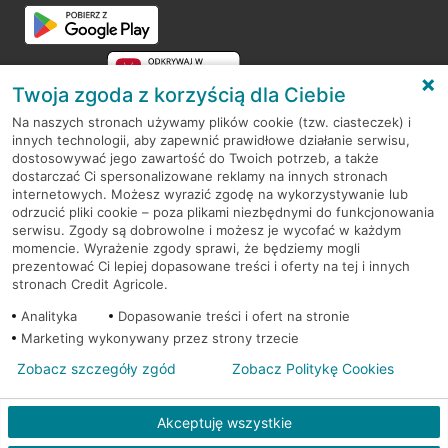
Przejdź do pytania
Twoja zgoda z korzyścią dla Ciebie
Na naszych stronach używamy plików cookie (tzw. ciasteczek) i
innych technologii, aby zapewnić prawidłowe działanie serwisu,
RODO
dostosowywać jego zawartość do Twoich potrzeb, a także
dostarczać Ci spersonalizowane reklamy na innych stronach
Regulamin serwisu
internetowych. Możesz wyrazić zgodę na wykorzystywanie lub
odrzucić pliki cookie – poza plikami niezbędnymi do funkcjonowania
Mapa serwisu
serwisu. Zgody są dobrowolne i możesz je wycofać w każdym
momencie. Wyrażenie zgody sprawi, że będziemy mogli
Polityka
Cookies
prezentować Ci lepiej dopasowane treści i oferty na tej i innych
stronach Credit Agricole.
Polityka prywatności
Analityka
Dopasowanie treści i ofert na stronie
Marketing wykonywany przez strony trzecie
Zobacz szczegóły zgód
Zobacz Politykę Cookies
© 2026 Credit Agricole Bank Polska S.A. Wszelkie prawa zastrzeżone
Akceptuję wszystkie