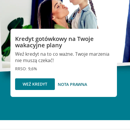
Kredyt gotówkowy na Twoje
wakacyjne plany
Weź kredyt na to co ważne. Twoje marzenia
nie muszą czekać!
RRSO: 9,6%
WEŹ KREDYT
NOTA PRAWNA