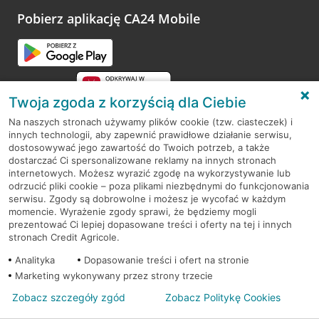
platformy Profil Firmy w Google. Dziękujemy za wszystkie
opinie.
Pobierz aplikację CA24 Mobile
Przejdź do pytania
Twoja zgoda z korzyścią dla Ciebie
Na naszych stronach używamy plików cookie (tzw. ciasteczek) i
innych technologii, aby zapewnić prawidłowe działanie serwisu,
RODO
dostosowywać jego zawartość do Twoich potrzeb, a także
dostarczać Ci spersonalizowane reklamy na innych stronach
Regulamin serwisu
internetowych. Możesz wyrazić zgodę na wykorzystywanie lub
odrzucić pliki cookie – poza plikami niezbędnymi do funkcjonowania
Mapa serwisu
serwisu. Zgody są dobrowolne i możesz je wycofać w każdym
momencie. Wyrażenie zgody sprawi, że będziemy mogli
Polityka
Cookies
prezentować Ci lepiej dopasowane treści i oferty na tej i innych
stronach Credit Agricole.
Polityka prywatności
Analityka
Dopasowanie treści i ofert na stronie
Marketing wykonywany przez strony trzecie
Zobacz szczegóły zgód
Zobacz Politykę Cookies
© 2026 Credit Agricole Bank Polska S.A. Wszelkie prawa zastrzeżone