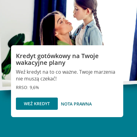
Kredyt gotówkowy na Twoje
wakacyjne plany
Weź kredyt na to co ważne. Twoje marzenia
nie muszą czekać!
RRSO: 9,6%
WEŹ KREDYT
NOTA PRAWNA