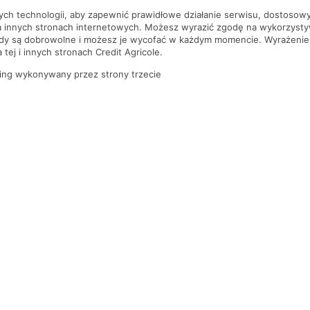
nych technologii, aby zapewnić prawidłowe działanie serwisu, dostoso
a innych stronach internetowych. Możesz wyrazić zgodę na wykorzystywa
ody są dobrowolne i możesz je wycofać w każdym momencie. Wyrażenie
tej i innych stronach Credit Agricole.
ing wykonywany przez strony trzecie
PYTANIA I ODPOWIEDZI