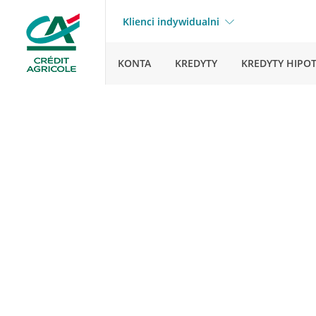
Klienci indywidualni
KONTA
KREDYTY
KREDYTY HIPO