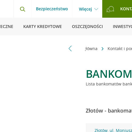
Bezpieczeństwo
KONT
Więcej
TECZNE
KARTY KREDYTOWE
OSZCZĘDNOŚCI
INWESTYC
Strona główna
Kontakt i p
BANKOM
Lista bankomatów banku
Złotów - bankomat
Złotów, ul. Moniusz