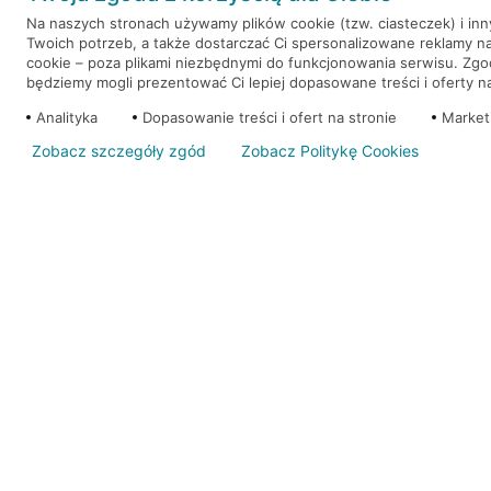
Na naszych stronach używamy plików cookie (tzw. ciasteczek) i in
Twoich potrzeb, a także dostarczać Ci spersonalizowane reklamy n
WEŹ KREDYT
NOTA PRAWNA
cookie – poza plikami niezbędnymi do funkcjonowania serwisu. Zg
będziemy mogli prezentować Ci lepiej dopasowane treści i oferty na 
Analityka
Dopasowanie treści i ofert na stronie
Market
Zobacz szczegóły zgód
Zobacz Politykę Cookies