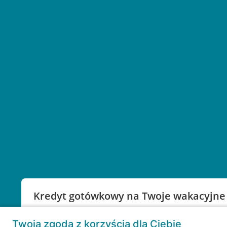
Kredyt gotówkowy na Twoje wakacyjne
Weź kredyt na to co ważne. Twoje marzenia nie mu
Twoja zgoda z korzyścią dla Ciebie
RRSO: 9,6%