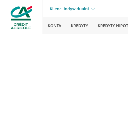
Klienci indywidualni
KONTA
KREDYTY
KREDYTY HIPO