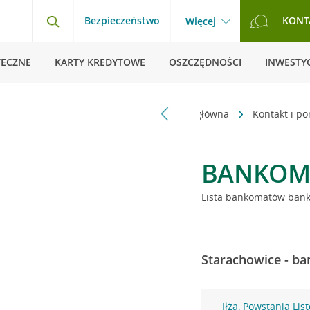
Bezpieczeństwo
KONT
Więcej
TECZNE
KARTY KREDYTOWE
OSZCZĘDNOŚCI
INWESTYC
Strona główna
Kontakt i p
BANKOM
Lista bankomatów banku
Starachowice - ba
Iłża, Powstania Li