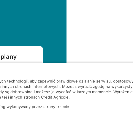
 plany
szą czekać!
nych technologii, aby zapewnić prawidłowe działanie serwisu, dostoso
a innych stronach internetowych. Możesz wyrazić zgodę na wykorzystywa
ody są dobrowolne i możesz je wycofać w każdym momencie. Wyrażenie
tej i innych stronach Credit Agricole.
ing wykonywany przez strony trzecie