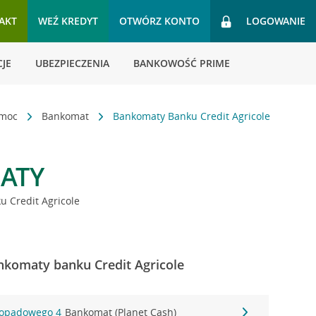
AKT
WEŹ KREDYT
OTWÓRZ KONTO
LOGOWANIE
JE
UBEZPIECZENIA
BANKOWOŚĆ PRIME
omoc
Bankomat
Bankomaty Banku Credit Agricole
ATY
 Credit Agricole
nkomaty banku Credit Agricole
stopadowego 4
Bankomat (Planet Cash)