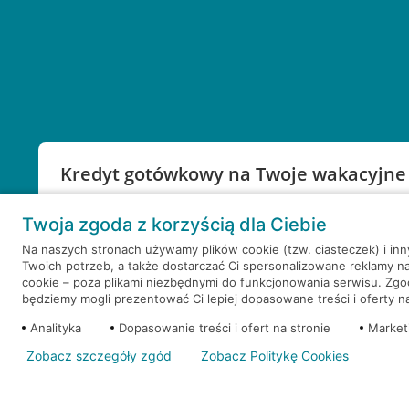
Kredyt gotówkowy na Twoje wakacyjne
Weź kredyt na to co ważne. Twoje marzenia nie mu
Twoja zgoda z korzyścią dla Ciebie
RRSO: 9,6%
Na naszych stronach używamy plików cookie (tzw. ciasteczek) i in
Twoich potrzeb, a także dostarczać Ci spersonalizowane reklamy n
WEŹ KREDYT
NOTA PRAWNA
cookie – poza plikami niezbędnymi do funkcjonowania serwisu. Zg
będziemy mogli prezentować Ci lepiej dopasowane treści i oferty na 
Analityka
Dopasowanie treści i ofert na stronie
Market
Zobacz szczegóły zgód
Zobacz Politykę Cookies