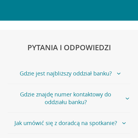
PYTANIA I ODPOWIEDZI
Gdzie jest najbliższy oddział banku?
Jeśli szukasz oddziału naszego banku, zapraszamy na
Gdzie znajdę numer kontaktowy do
stronę
Placówki i bankomaty
, na której znajduje się
oddziału banku?
wygodna wyszukiwarka.
Alternatywnie, możesz skorzystać z pełnej
listy naszych
oddziałów
.
Bank Credit Agricole nie udostępnia ogólnego numeru
Jak umówić się z doradcą na spotkanie?
telefonu do placówki bankowej.
Przejdź do pytania
Polecamy skorzystanie z możliwości wcześniejszego