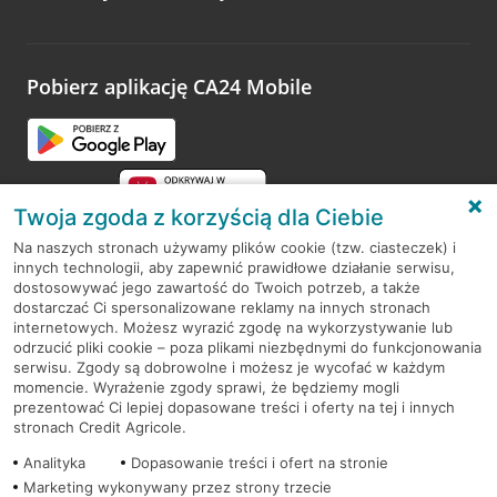
Wystarczy przejść na stronę
Oceń wizytę
, wyszukać
odwiedzoną placówkę i wypełnić formularz w ramach
platformy Profil Firmy w Google. Dziękujemy za wszystkie
opinie.
Pobierz aplikację CA24 Mobile
Przejdź do pytania
Twoja zgoda z korzyścią dla Ciebie
Na naszych stronach używamy plików cookie (tzw. ciasteczek) i
innych technologii, aby zapewnić prawidłowe działanie serwisu,
RODO
dostosowywać jego zawartość do Twoich potrzeb, a także
dostarczać Ci spersonalizowane reklamy na innych stronach
Regulamin serwisu
internetowych. Możesz wyrazić zgodę na wykorzystywanie lub
odrzucić pliki cookie – poza plikami niezbędnymi do funkcjonowania
Mapa serwisu
serwisu. Zgody są dobrowolne i możesz je wycofać w każdym
momencie. Wyrażenie zgody sprawi, że będziemy mogli
Polityka
Cookies
prezentować Ci lepiej dopasowane treści i oferty na tej i innych
stronach Credit Agricole.
Polityka prywatności
Analityka
Dopasowanie treści i ofert na stronie
Marketing wykonywany przez strony trzecie