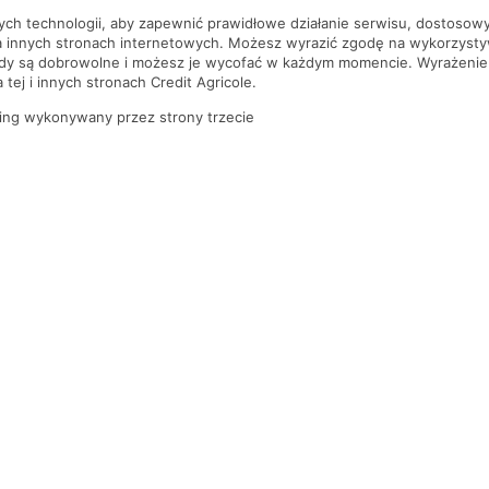
nych technologii, aby zapewnić prawidłowe działanie serwisu, dostoso
a innych stronach internetowych. Możesz wyrazić zgodę na wykorzystywa
ody są dobrowolne i możesz je wycofać w każdym momencie. Wyrażenie
tej i innych stronach Credit Agricole.
ing wykonywany przez strony trzecie
PYTANIA I ODPOWIEDZI