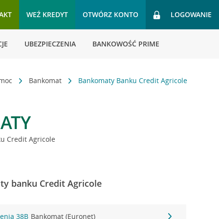
AKT
WEŹ KREDYT
OTWÓRZ KONTO
LOGOWANIE
JE
UBEZPIECZENIA
BANKOWOŚĆ PRIME
omoc
Bankomat
Bankomaty Banku Credit Agricole
ATY
 Credit Agricole
y banku Credit Agricole
lenia 38B
Bankomat (Euronet)