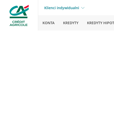
Klienci indywidualni
KONTA
KREDYTY
KREDYTY HIPO