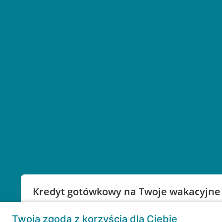
Kredyt gotówkowy na Twoje wakacyjne
Weź kredyt na to co ważne. Twoje marzenia nie mu
Twoja zgoda z korzyścią dla Ciebie
RRSO: 9,6%