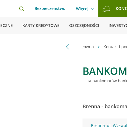
Bezpieczeństwo
KONT
Więcej
TECZNE
KARTY KREDYTOWE
OSZCZĘDNOŚCI
INWESTYC
Strona główna
Kontakt i p
BANKOM
Lista bankomatów banku
Brenna - bankomat
Brenna, ul. Wyzwo