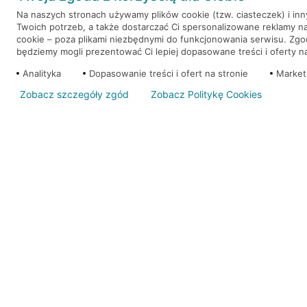
Na naszych stronach używamy plików cookie (tzw. ciasteczek) i in
Twoich potrzeb, a także dostarczać Ci spersonalizowane reklamy n
WEŹ KREDYT
NOTA PRAWNA
cookie – poza plikami niezbędnymi do funkcjonowania serwisu. Zg
będziemy mogli prezentować Ci lepiej dopasowane treści i oferty na 
Analityka
Dopasowanie treści i ofert na stronie
Market
Zobacz szczegóły zgód
Zobacz Politykę Cookies