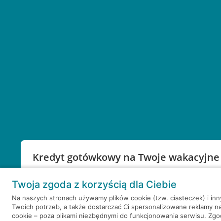
Kredyt gotówkowy na Twoje wakacyjne
Weź kredyt na to co ważne. Twoje marzenia nie mu
Twoja zgoda z korzyścią dla Ciebie
RRSO: 9,6%
Na naszych stronach używamy plików cookie (tzw. ciasteczek) i in
Twoich potrzeb, a także dostarczać Ci spersonalizowane reklamy n
WEŹ KREDYT
NOTA PRAWNA
cookie – poza plikami niezbędnymi do funkcjonowania serwisu. Zg