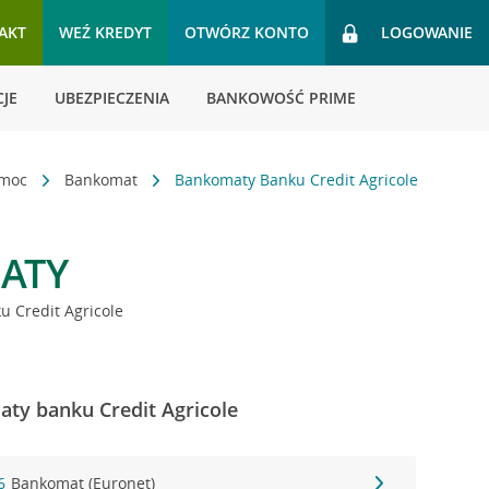
AKT
WEŹ KREDYT
OTWÓRZ KONTO
LOGOWANIE
JE
UBEZPIECZENIA
BANKOWOŚĆ PRIME
omoc
Bankomat
Bankomaty Banku Credit Agricole
ATY
 Credit Agricole
ty banku Credit Agricole
6
Bankomat (Euronet)