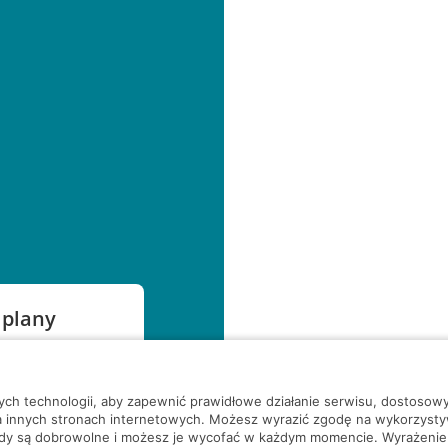
 plany
szą czekać!
nych technologii, aby zapewnić prawidłowe działanie serwisu, dostoso
a innych stronach internetowych. Możesz wyrazić zgodę na wykorzystywa
ody są dobrowolne i możesz je wycofać w każdym momencie. Wyrażenie