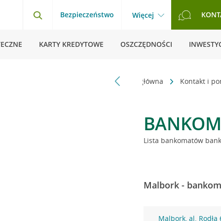
Bezpieczeństwo
KONT
Więcej
TECZNE
KARTY KREDYTOWE
OSZCZĘDNOŚCI
INWESTYC
Strona główna
Kontakt i p
BANKOM
Lista bankomatów banku
Malbork - bankoma
Malbork, al. Rodła 