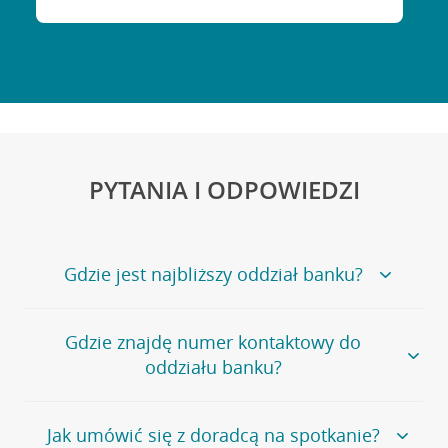
PYTANIA I ODPOWIEDZI
Gdzie jest najbliższy oddział banku?
Jeśli szukasz oddziału naszego banku, zapraszamy na
Gdzie znajdę numer kontaktowy do
stronę
Placówki i bankomaty
, na której znajduje się
oddziału banku?
wygodna wyszukiwarka.
Alternatywnie, możesz skorzystać z pełnej
listy naszych
oddziałów
.
Bank Credit Agricole nie udostępnia ogólnego numeru
Jak umówić się z doradcą na spotkanie?
telefonu do placówki bankowej.