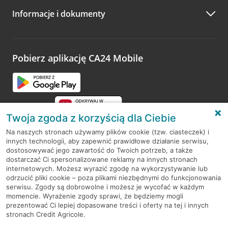
Informacje i dokumenty
Zachęcamy do podzielenia się z nami opinią o wizycie.
Wystarczy przejść na stronę
Oceń wizytę
, wyszukać
odwiedzoną placówkę i wypełnić formularz w ramach
platformy Profil Firmy w Google. Dziękujemy za wszystkie
opinie.
Pobierz aplikację CA24 Mobile
Przejdź do pytania
Twoja zgoda z korzyścią dla Ciebie
Na naszych stronach używamy plików cookie (tzw. ciasteczek) i
innych technologii, aby zapewnić prawidłowe działanie serwisu,
RODO
dostosowywać jego zawartość do Twoich potrzeb, a także
dostarczać Ci spersonalizowane reklamy na innych stronach
Regulamin serwisu
internetowych. Możesz wyrazić zgodę na wykorzystywanie lub
odrzucić pliki cookie – poza plikami niezbędnymi do funkcjonowania
Mapa serwisu
serwisu. Zgody są dobrowolne i możesz je wycofać w każdym
momencie. Wyrażenie zgody sprawi, że będziemy mogli
Polityka
Cookies
prezentować Ci lepiej dopasowane treści i oferty na tej i innych
stronach Credit Agricole.
Polityka prywatności