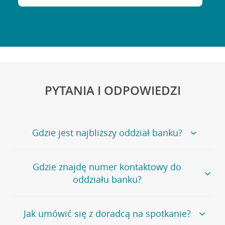
PYTANIA I ODPOWIEDZI
Gdzie jest najbliższy oddział banku?
Jeśli szukasz oddziału naszego banku, zapraszamy na
Gdzie znajdę numer kontaktowy do
stronę
Placówki i bankomaty
, na której znajduje się
oddziału banku?
wygodna wyszukiwarka.
Alternatywnie, możesz skorzystać z pełnej
listy naszych
oddziałów
.
Bank Credit Agricole nie udostępnia ogólnego numeru
Jak umówić się z doradcą na spotkanie?
telefonu do placówki bankowej.