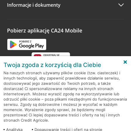
Informacje i dokumenty
Zachęcamy do podzielenia się z nami opinią o wizycie.
Wystarczy przejść na stronę
Oceń wizytę
, wyszukać
odwiedzoną placówkę i wypełnić formularz w ramach
platformy Profil Firmy w Google. Dziękujemy za wszystkie
opinie.
Pobierz aplikację CA24 Mobile
Przejdź do pytania
Twoja zgoda z korzyścią dla Ciebie
Na naszych stronach używamy plików cookie (tzw. ciasteczek) i
innych technologii, aby zapewnić prawidłowe działanie serwisu,
RODO
dostosowywać jego zawartość do Twoich potrzeb, a także
dostarczać Ci spersonalizowane reklamy na innych stronach
Regulamin serwisu
internetowych. Możesz wyrazić zgodę na wykorzystywanie lub
odrzucić pliki cookie – poza plikami niezbędnymi do funkcjonowania
Mapa serwisu
serwisu. Zgody są dobrowolne i możesz je wycofać w każdym
momencie. Wyrażenie zgody sprawi, że będziemy mogli
Polityka
Cookies
prezentować Ci lepiej dopasowane treści i oferty na tej i innych
stronach Credit Agricole.
Polityka prywatności
Analityka
Dopasowanie treści i ofert na stronie