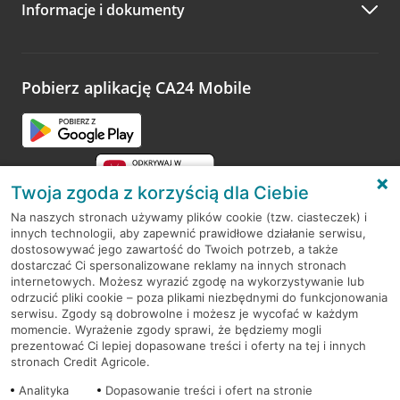
Informacje i dokumenty
Zachęcamy do podzielenia się z nami opinią o wizycie.
Wystarczy przejść na stronę
Oceń wizytę
, wyszukać
odwiedzoną placówkę i wypełnić formularz w ramach
platformy Profil Firmy w Google. Dziękujemy za wszystkie
opinie.
Pobierz aplikację CA24 Mobile
Przejdź do pytania
Twoja zgoda z korzyścią dla Ciebie
Na naszych stronach używamy plików cookie (tzw. ciasteczek) i
innych technologii, aby zapewnić prawidłowe działanie serwisu,
RODO
dostosowywać jego zawartość do Twoich potrzeb, a także
dostarczać Ci spersonalizowane reklamy na innych stronach
Regulamin serwisu
internetowych. Możesz wyrazić zgodę na wykorzystywanie lub
odrzucić pliki cookie – poza plikami niezbędnymi do funkcjonowania
Mapa serwisu
serwisu. Zgody są dobrowolne i możesz je wycofać w każdym
momencie. Wyrażenie zgody sprawi, że będziemy mogli
Polityka
Cookies
prezentować Ci lepiej dopasowane treści i oferty na tej i innych
stronach Credit Agricole.
Polityka prywatności
Analityka
Dopasowanie treści i ofert na stronie