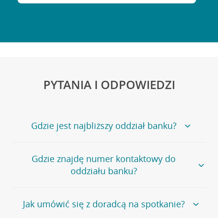
PYTANIA I ODPOWIEDZI
Gdzie jest najbliższy oddział banku?
Jeśli szukasz oddziału naszego banku, zapraszamy na
Gdzie znajdę numer kontaktowy do
stronę
Placówki i bankomaty
, na której znajduje się
oddziału banku?
wygodna wyszukiwarka.
Alternatywnie, możesz skorzystać z pełnej
listy naszych
oddziałów
.
Bank Credit Agricole nie udostępnia ogólnego numeru
Jak umówić się z doradcą na spotkanie?
telefonu do placówki bankowej.
Przejdź do pytania