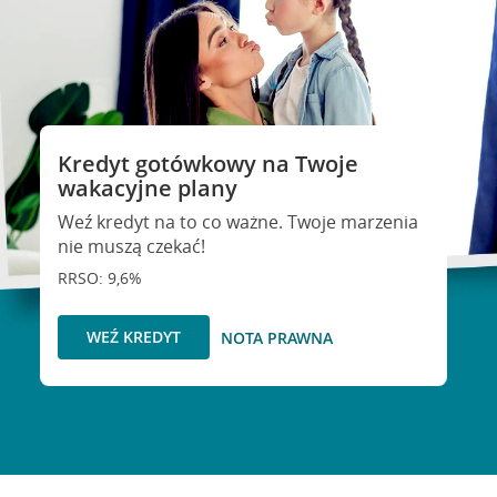
Kredyt gotówkowy na Twoje
wakacyjne plany
Weź kredyt na to co ważne. Twoje marzenia
nie muszą czekać!
RRSO: 9,6%
WEŹ KREDYT
NOTA PRAWNA