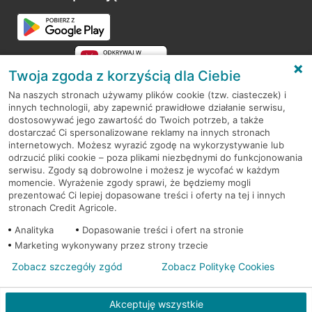
Przejdź do pytania
Twoja zgoda z korzyścią dla Ciebie
Na naszych stronach używamy plików cookie (tzw. ciasteczek) i
innych technologii, aby zapewnić prawidłowe działanie serwisu,
RODO
dostosowywać jego zawartość do Twoich potrzeb, a także
dostarczać Ci spersonalizowane reklamy na innych stronach
Regulamin serwisu
internetowych. Możesz wyrazić zgodę na wykorzystywanie lub
odrzucić pliki cookie – poza plikami niezbędnymi do funkcjonowania
Mapa serwisu
serwisu. Zgody są dobrowolne i możesz je wycofać w każdym
momencie. Wyrażenie zgody sprawi, że będziemy mogli
Polityka
Cookies
prezentować Ci lepiej dopasowane treści i oferty na tej i innych
stronach Credit Agricole.
Polityka prywatności
Analityka
Dopasowanie treści i ofert na stronie
Marketing wykonywany przez strony trzecie
Zobacz szczegóły zgód
Zobacz Politykę Cookies
© 2026 Credit Agricole Bank Polska S.A. Wszelkie prawa zastrzeżone
Akceptuję wszystkie