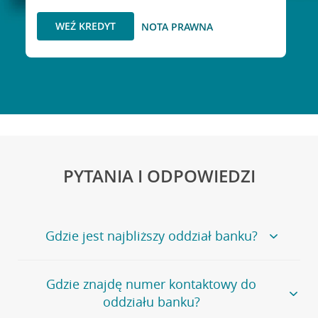
WEŹ KREDYT
NOTA PRAWNA
PYTANIA I ODPOWIEDZI
Gdzie jest najbliższy oddział banku?
Jeśli szukasz oddziału naszego banku, zapraszamy na
Gdzie znajdę numer kontaktowy do
stronę
Placówki i bankomaty
, na której znajduje się
oddziału banku?
wygodna wyszukiwarka.