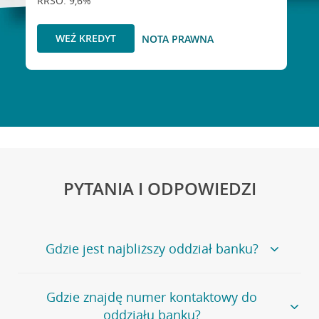
RRSO: 9,6%
WEŹ KREDYT
NOTA PRAWNA
PYTANIA I ODPOWIEDZI
Gdzie jest najbliższy oddział banku?
Jeśli szukasz oddziału naszego banku, zapraszamy na
Gdzie znajdę numer kontaktowy do
stronę
Placówki i bankomaty
, na której znajduje się
oddziału banku?
wygodna wyszukiwarka.