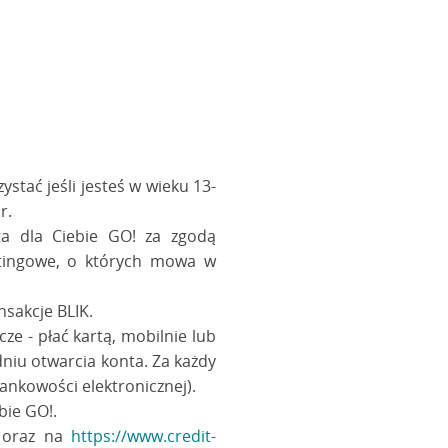
stać jeśli jesteś w wieku 13-
r.
ta dla Ciebie GO! za zgodą
etingowe, o których mowa w
nsakcje BLIK.
e - płać kartą, mobilnie lub
niu otwarcia konta. Za każdy
bankowości elektronicznej).
bie GO!.
h oraz na
https://www.credit-