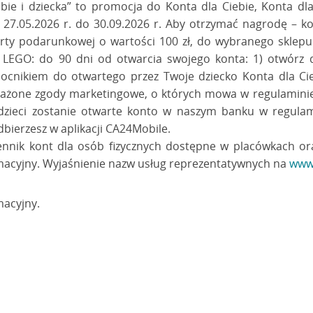
iebie i dziecka” to promocja do Konta dla Ciebie, Konta dl
 27.05.2026 r. do 30.09.2026 r. Aby otrzymać nagrodę 
rty podarunkowej o wartości 100 zł, do wybranego sklepu:
, LEGO: do 90 dni od otwarcia swojego konta: 1) otwórz d
ocnikiem do otwartego przez Twoje dziecko Konta dla Ci
rażone zgody marketingowe, o których mowa w regulamini
 dzieci zostanie otwarte konto w naszym banku w regul
bierzesz w aplikacji CA24Mobile.
nnik kont dla osób fizycznych dostępne w placówkach oraz
macyjny. Wyjaśnienie nazw usług reprezentatywnych na
www.
macyjny.