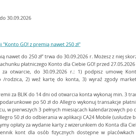
do 30.09.2026
 "Konto GO! z premią nawet 250 zł"
 nawet do 250 zł” trwa do 30.09.2026 r. Możesz z niej skorzy
s rachunku płatniczego Konto dla Ciebie GO! przed 27.05.2026 
 za otwarcie, do 30.09.2026 r.: 1) podpisz umowę Kon
o /rodzica, 2) weź kartę do konta, 3) wyraź zgody mark
remii za BLIK do 14 dni od otwarcia konta wykonaj min. 3 tra
podarunkowe po 50 zł do Allegro wykonuj transakcje płatnicz
ącu, w pierwszych 3 pełnych miesiącach kalendarzowych po d
llegro 50 zł do odbierania w aplikacji CA24 Mobile (usłudze 
zymy opłaty za wydanie karty z wizerunkiem do Konta dla Cie
Cennik kont dla osób fizycznych dostępne w placówkac