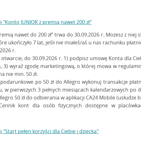
 "Konto JUNIOR z premią nawet 200 zł"
mią nawet do 200 zł” trwa do 30.09.2026 r. Możesz z niej s
re ukończyło 7 lat, jeśli nie miałeś/aś u nas rachunku płatn
2026 r.
 otwarcie, do 30.09.2026 r. 1) podpisz umowę Konta dla Cieb
nta, 3) wyraź zgodę marketingową, o której mowa w regulamin
a nie min. 50 zł.
podarunkowe po 50 zł do Allegro wykonuj transakcje płatn
cu, w pierwszych 3 pełnych miesiącach kalendarzowych po d
llegro 50 zł do odbierania w aplikacji CA24 Mobile (usłudze 
Cennik kont dla osób fizycznych dostępne w placówk
"Start pełen korzyści dla Ciebie i dziecka"