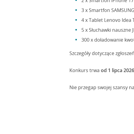
2 x Smartfon iPhone 1
3 x Smartfon SAMSUNG
4 x Tablet Lenovo Idea 
5 x Słuchawki nauszne
300 x doładowanie kwot
Szczegóły dotyczące zgłosze
Konkurs trwa
od 1 lipca 2026
Nie przegap swojej szansy n