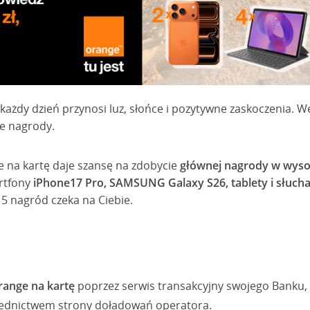
każdy dzień przynosi luz, słońce i pozytywne zaskoczenia. W
te nagrody.
 na kartę daje szansę na zdobycie
głównej nagrody w wysok
rtfony
iPhone17 Pro, SAMSUNG Galaxy S26, tablety i słuc
15 nagród czeka na Ciebie.
range na kartę
poprzez serwis transakcyjny swojego Banku, 
rednictwem strony doładowań operatora.