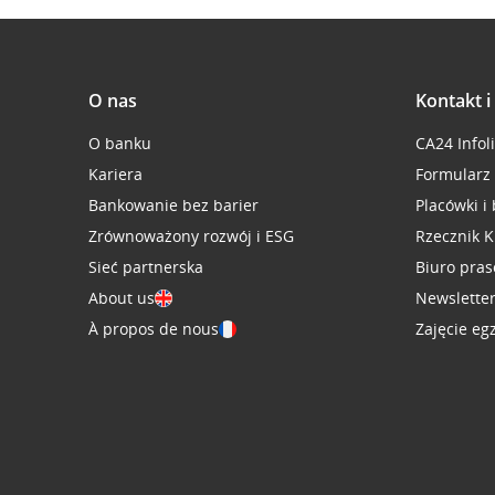
O nas
Kontakt 
O banku
CA24 Infol
Kariera
Formularz
Bankowanie bez barier
Placówki i
Zrównoważony rozwój i ESG
Rzecznik K
Sieć partnerska
Biuro pra
About us
Newslette
À propos de nous
Zajęcie eg