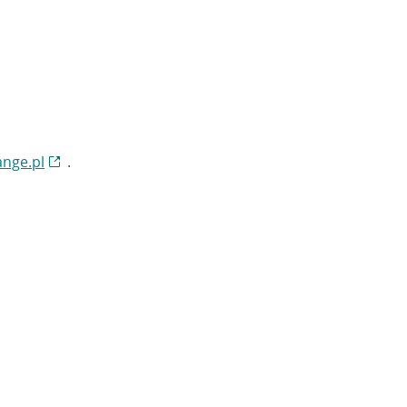
ange.pl
.