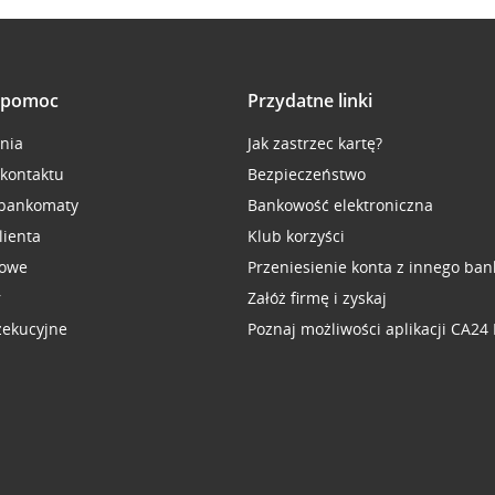
i pomoc
Przydatne linki
inia
Jak zastrzec kartę?
 kontaktu
Bezpieczeństwo
 bankomaty
Bankowość elektroniczna
lienta
Klub korzyści
sowe
Przeniesienie konta z innego ban
r
Załóż firmę i zyskaj
zekucyjne
Poznaj możliwości aplikacji CA24