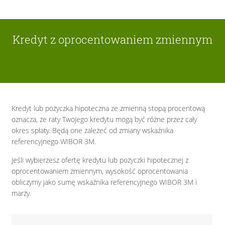
Kredyt z oprocentowaniem zmiennym
Kredyt lub pożyczka hipoteczna ze zmienną stopą procentową
oznacza, że raty Twojego kredytu mogą być różne przez cały
okres spłaty. Będą one zależeć od zmiany wskaźnika
referencyjnego WIBOR 3M.
Jeśli wybierzesz ofertę kredytu lub pożyczki hipotecznej z
oprocentowaniem zmiennym, wysokość oprocentowania
obliczymy jako sumę wskaźnika referencyjnego WIBOR 3M i
marży.