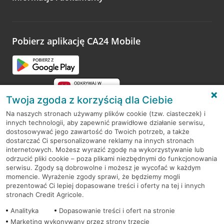
Pobierz aplikację CA24 Mobile
Twoja zgoda z korzyścią dla Ciebie
Na naszych stronach używamy plików cookie (tzw. ciasteczek) i
innych technologii, aby zapewnić prawidłowe działanie serwisu,
RODO
dostosowywać jego zawartość do Twoich potrzeb, a także
dostarczać Ci spersonalizowane reklamy na innych stronach
Regulamin serwisu
internetowych. Możesz wyrazić zgodę na wykorzystywanie lub
odrzucić pliki cookie – poza plikami niezbędnymi do funkcjonowania
Mapa serwisu
serwisu. Zgody są dobrowolne i możesz je wycofać w każdym
momencie. Wyrażenie zgody sprawi, że będziemy mogli
Polityka
Cookies
prezentować Ci lepiej dopasowane treści i oferty na tej i innych
stronach Credit Agricole.
Polityka prywatności
Analityka
Dopasowanie treści i ofert na stronie
Marketing wykonywany przez strony trzecie