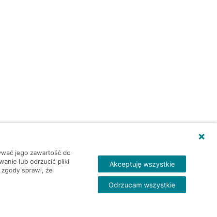
wywać jego zawartość do
nie lub odrzucić pliki
Akceptuję wszystkie
 zgody sprawi, że
Odrzucam wszystkie
Skontakt