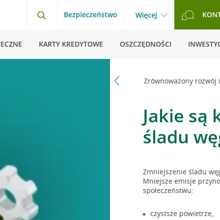
Bezpieczeństwo
KON
Więcej
TECZNE
KARTY KREDYTOWE
OSZCZĘDNOŚCI
INWESTYC
Strona główna
Pytania i odpowiedzi
Zrównoważony rozwój 
Jakie są 
śladu wę
Zmniejszenie śladu węg
Mniejsze emisje przyno
społeczeństwu:
czystsze powietrze,