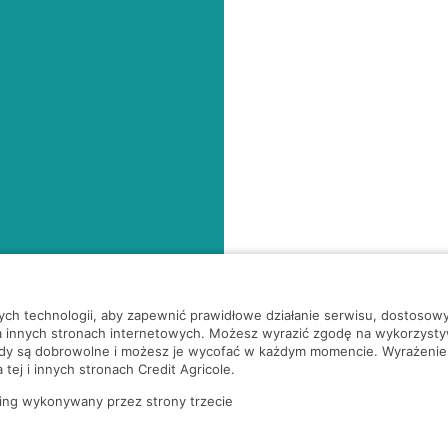
nych technologii, aby zapewnić prawidłowe działanie serwisu, dostoso
a innych stronach internetowych. Możesz wyrazić zgodę na wykorzystywa
ody są dobrowolne i możesz je wycofać w każdym momencie. Wyrażenie
tej i innych stronach Credit Agricole.
ing wykonywany przez strony trzecie