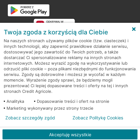
Twoja zgoda z korzyścią dla Ciebie
Na naszych stronach używamy plików cookie (tzw. ciasteczek) i
innych technologii, aby zapewnić prawidłowe działanie serwisu,
RODO
dostosowywać jego zawartość do Twoich potrzeb, a także
dostarczać Ci spersonalizowane reklamy na innych stronach
Regulamin serwisu
internetowych. Możesz wyrazić zgodę na wykorzystywanie lub
odrzucić pliki cookie – poza plikami niezbędnymi do funkcjonowania
Mapa serwisu
serwisu. Zgody są dobrowolne i możesz je wycofać w każdym
momencie. Wyrażenie zgody sprawi, że będziemy mogli
Polityka
Cookies
prezentować Ci lepiej dopasowane treści i oferty na tej i innych
stronach Credit Agricole.
Polityka prywatności
Analityka
Dopasowanie treści i ofert na stronie
Marketing wykonywany przez strony trzecie
Zobacz szczegóły zgód
Zobacz Politykę Cookies
© 2026 Credit Agricole Bank Polska S.A. Wszelkie prawa zastrzeżone
Akceptuję wszystkie