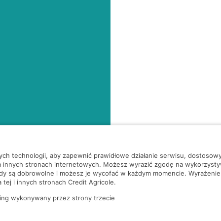
nych technologii, aby zapewnić prawidłowe działanie serwisu, dostoso
a innych stronach internetowych. Możesz wyrazić zgodę na wykorzystywa
ody są dobrowolne i możesz je wycofać w każdym momencie. Wyrażenie
tej i innych stronach Credit Agricole.
ing wykonywany przez strony trzecie