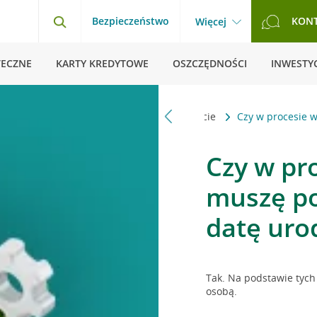
Bezpieczeństwo
KON
Więcej
TECZNE
KARTY KREDYTOWE
OSZCZĘDNOŚCI
INWESTYC
Pytania i odpowiedzi
Zaległości w spłacie
Czy w procesie 
Czy w pr
muszę po
datę uro
Tak. Na podstawie tyc
osobą.