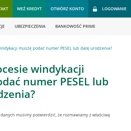
TAKT
WEŹ KREDYT
OTWÓRZ KONTO
LOGOWANIE
JE
UBEZPIECZENIA
BANKOWOŚĆ PRIME
windykacji muszę podać numer PESEL lub datę urodzenia?
ocesie windykacji
dać numer PESEL lub
dzenia?
h danych musimy potwierdzić, że rozmawiamy z właściwą