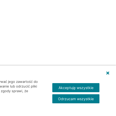
wywać jego zawartość do
nie lub odrzucić pliki
Akceptuję wszystkie
 zgody sprawi, że
Odrzucam wszystkie
Skontakt