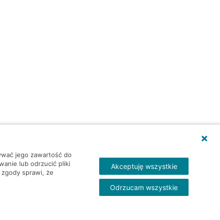
wywać jego zawartość do
nie lub odrzucić pliki
Akceptuję wszystkie
 zgody sprawi, że
Odrzucam wszystkie
Skontakt