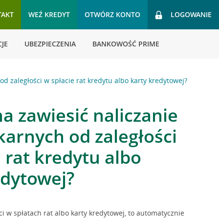
TAKT
WEŹ KREDYT
OTWÓRZ KONTO
LOGOWANIE
JE
UBEZPIECZENIA
BANKOWOŚĆ PRIME
d zaległości w spłacie rat kredytu albo karty kredytowej?
a zawiesić naliczanie
karnych od zaległości
 rat kredytu albo
edytowej?
ści w spłatach rat albo karty kredytowej, to automatycznie