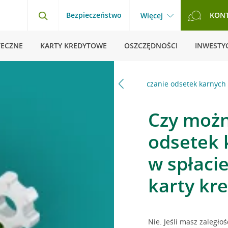
Bezpieczeństwo
KON
Więcej
TECZNE
KARTY KREDYTOWE
OSZCZĘDNOŚCI
INWESTYC
łości w spłacie
Czy można zawiesić naliczanie odsetek karnych o
Czy możn
odsetek 
w spłacie
karty kr
Nie. Jeśli masz zaległo