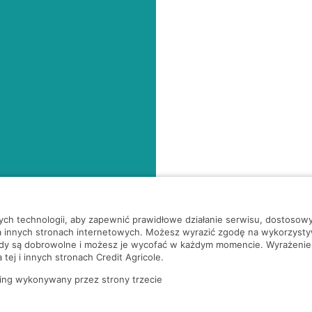
nych technologii, aby zapewnić prawidłowe działanie serwisu, dostoso
a innych stronach internetowych. Możesz wyrazić zgodę na wykorzystywa
ody są dobrowolne i możesz je wycofać w każdym momencie. Wyrażenie
tej i innych stronach Credit Agricole.
ing wykonywany przez strony trzecie