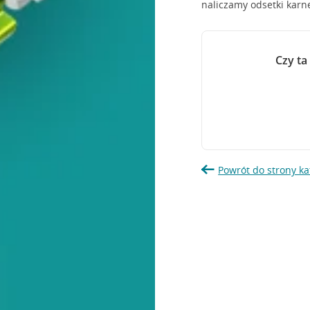
naliczamy odsetki kar
Czy ta
Powrót do strony ka