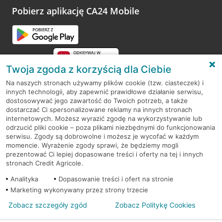
Pobierz aplikację CA24 Mobile
Twoja zgoda z korzyścią dla Ciebie
Na naszych stronach używamy plików cookie (tzw. ciasteczek) i
innych technologii, aby zapewnić prawidłowe działanie serwisu,
RODO
dostosowywać jego zawartość do Twoich potrzeb, a także
dostarczać Ci spersonalizowane reklamy na innych stronach
Regulamin serwisu
internetowych. Możesz wyrazić zgodę na wykorzystywanie lub
odrzucić pliki cookie – poza plikami niezbędnymi do funkcjonowania
Mapa serwisu
serwisu. Zgody są dobrowolne i możesz je wycofać w każdym
momencie. Wyrażenie zgody sprawi, że będziemy mogli
Polityka
Cookies
prezentować Ci lepiej dopasowane treści i oferty na tej i innych
stronach Credit Agricole.
Polityka prywatności
Analityka
Dopasowanie treści i ofert na stronie
Marketing wykonywany przez strony trzecie
Zobacz szczegóły zgód
Zobacz Politykę Cookies
© 2026 Credit Agricole Bank Polska S.A. Wszelkie prawa zastrzeżone