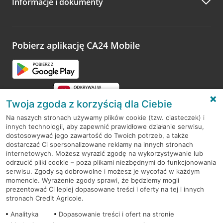
Informacje i dokumenty
Pobierz aplikację CA24 Mobile
Twoja zgoda z korzyścią dla Ciebie
Na naszych stronach używamy plików cookie (tzw. ciasteczek) i
innych technologii, aby zapewnić prawidłowe działanie serwisu,
RODO
dostosowywać jego zawartość do Twoich potrzeb, a także
dostarczać Ci spersonalizowane reklamy na innych stronach
Regulamin serwisu
internetowych. Możesz wyrazić zgodę na wykorzystywanie lub
odrzucić pliki cookie – poza plikami niezbędnymi do funkcjonowania
Mapa serwisu
serwisu. Zgody są dobrowolne i możesz je wycofać w każdym
momencie. Wyrażenie zgody sprawi, że będziemy mogli
Polityka
Cookies
prezentować Ci lepiej dopasowane treści i oferty na tej i innych
stronach Credit Agricole.
Polityka prywatności
Analityka
Dopasowanie treści i ofert na stronie