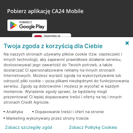
Pobierz aplikację CA24 Mobile
Twoja zgoda z korzyścią dla Ciebie
Na naszych stronach używamy plików cookie (tzw. ciasteczek) i
innych technologii, aby zapewnić prawidłowe działanie serwisu,
RODO
dostosowywać jego zawartość do Twoich potrzeb, a także
dostarczać Ci spersonalizowane reklamy na innych stronach
Regulamin serwisu
internetowych. Możesz wyrazić zgodę na wykorzystywanie lub
odrzucić pliki cookie – poza plikami niezbędnymi do funkcjonowania
Mapa serwisu
serwisu. Zgody są dobrowolne i możesz je wycofać w każdym
momencie. Wyrażenie zgody sprawi, że będziemy mogli
Polityka
Cookies
prezentować Ci lepiej dopasowane treści i oferty na tej i innych
stronach Credit Agricole.
Polityka prywatności
Analityka
Dopasowanie treści i ofert na stronie
Marketing wykonywany przez strony trzecie
Zobacz szczegóły zgód
Zobacz Politykę Cookies
© 2026 Credit Agricole Bank Polska S.A. Wszelkie prawa zastrzeżone