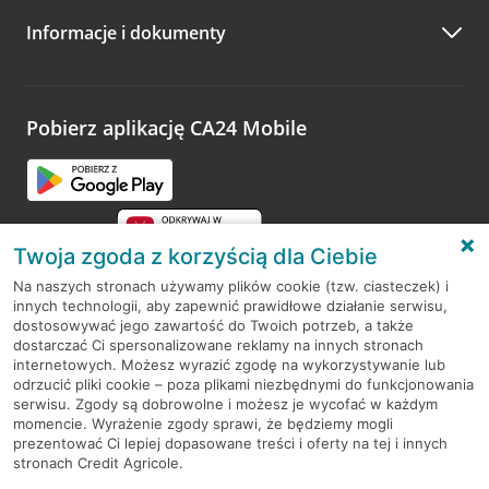
Informacje i dokumenty
Pobierz aplikację CA24 Mobile
Twoja zgoda z korzyścią dla Ciebie
Na naszych stronach używamy plików cookie (tzw. ciasteczek) i
innych technologii, aby zapewnić prawidłowe działanie serwisu,
RODO
dostosowywać jego zawartość do Twoich potrzeb, a także
dostarczać Ci spersonalizowane reklamy na innych stronach
Regulamin serwisu
internetowych. Możesz wyrazić zgodę na wykorzystywanie lub
odrzucić pliki cookie – poza plikami niezbędnymi do funkcjonowania
Mapa serwisu
serwisu. Zgody są dobrowolne i możesz je wycofać w każdym
momencie. Wyrażenie zgody sprawi, że będziemy mogli
Polityka
Cookies
prezentować Ci lepiej dopasowane treści i oferty na tej i innych
stronach Credit Agricole.
Polityka prywatności