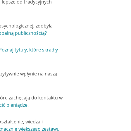
ą lepsze od tradycyjnych
psychologicznej, zdobyła
lobalną publicznością?
Poznaj tytuły, które skradły
ozytywnie wpłynie na naszą
óre zachęcają do kontaktu w
ić pieniądze.
kształcenie, wiedza i
znacznie większego zestawu