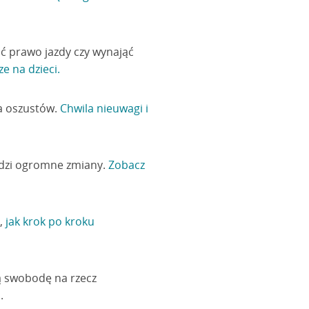
ić prawo jazdy czy wynająć
e na dzieci.
na oszustów.
Chwila nieuwagi i
hodzi ogromne zmiany.
Zobacz
y,
jak krok po kroku
ą swobodę na rzecz
a
.