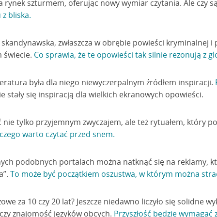
 na rynek szturmem, oferując nowy wymiar czytania. Ale czy s
z bliska.
a skandynawska, zwłaszcza w obrębie powieści kryminalnej i 
m świecie.
Co sprawia, że te opowieści tak silnie rezonują z g
iteratura była dla niego niewyczerpalnym źródłem inspiracji.
ie stały się inspiracją dla wielkich ekranowych opowieści.
 nie tylko przyjemnym zwyczajem, ale też rytuałem, który p
czego warto czytać przed snem.
ych podobnych portalach można natknąć się na reklamy, kt
a”.
To może być początkiem oszustwa, w którym można strac
owe za 10 czy 20 lat? Jeszcze niedawno liczyło się solidne wy
h czy znajomość języków obcych.
Przyszłość będzie wymagać 