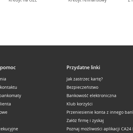
i pomoc
Przydatne linki
inia
Jak zastrzec kartę?
 kontaktu
Bezpieczeństwo
 bankomaty
Bankowość elektroniczna
lienta
Klub korzyści
sowe
Przeniesienie konta z innego ban
r
Załóż firmę i zyskaj
zekucyjne
Poznaj możliwości aplikacji CA24