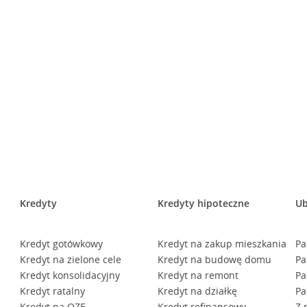
Kredyty
Kredyty hipoteczne
Ub
Kredyt gotówkowy
Kredyt na zakup mieszkania
Pa
Kredyt na zielone cele
Kredyt na budowę domu
Pa
Kredyt konsolidacyjny
Kredyt na remont
Pa
Kredyt ratalny
Kredyt na działkę
Pa
Kredyt na OZE
Kredyt refinansowy
Z 