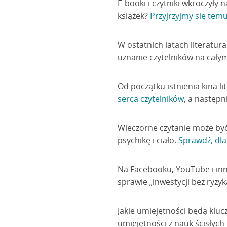
E-booki i czytniki wkroczyły
książek?
Przyjrzyjmy się temu 
W ostatnich latach literatur
uznanie czytelników na cały
Od początku istnienia kina l
serca czytelników
, a następn
Wieczorne czytanie może być
psychikę i ciało.
Sprawdź, dla
Na Facebooku, YouTube i inn
sprawie „inwestycji bez ryzyk
Jakie umiejętności będą klucz
umiejętności z nauk ścisłyc