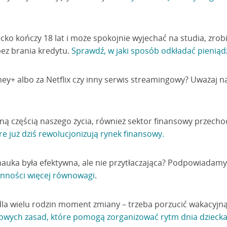
cko kończy 18 lat i może spokojnie wyjechać na studia, zrob
bez brania kredytu.
Sprawdź, w jaki sposób odkładać pieniądz
ney+ albo za Netflix czy inny serwis streamingowy? Uważaj 
czną częścią naszego życia, również sektor finansowy przec
re już dziś rewolucjonizują rynek finansowy.
 nauka była efektywna, ale nie przytłaczająca? Podpowiadam
enności więcej równowagi
.
dla wielu rodzin moment zmiany – trzeba porzucić wakacyjn
zowych zasad, które pomogą zorganizować rytm dnia dzieck