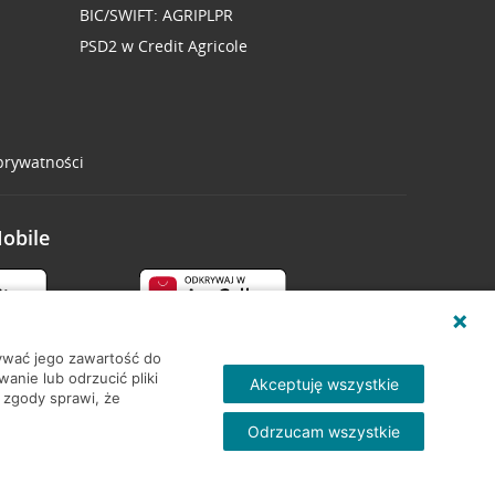
BIC/SWIFT: AGRIPLPR
PSD2 w Credit Agricole
 prywatności
Mobile
wywać jego zawartość do
nie lub odrzucić pliki
Akceptuję wszystkie
 zgody sprawi, że
Odrzucam wszystkie
Skontakt