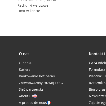
Rachunki walutowe
Limit w koncie
O nas
Kontakt 
O banku
CA24 Infol
Kariera
Formularz
Bankowanie bez barier
Placówki i
Zrównoważony rozwój i ESG
Rzecznik K
Sieć partnerska
Biuro pra
About us
Newslette
À propos de nous
Zajęcie eg