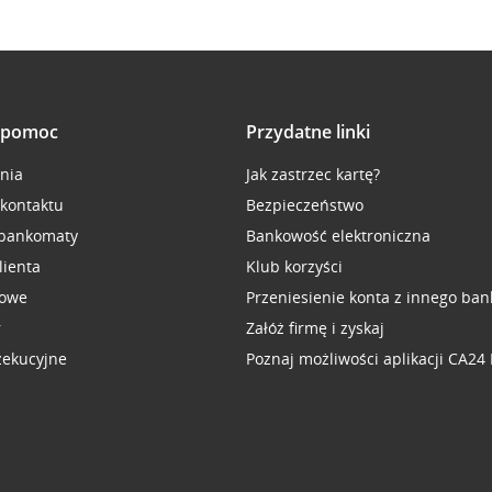
i pomoc
Przydatne linki
inia
Jak zastrzec kartę?
 kontaktu
Bezpieczeństwo
 bankomaty
Bankowość elektroniczna
lienta
Klub korzyści
sowe
Przeniesienie konta z innego ban
r
Załóż firmę i zyskaj
zekucyjne
Poznaj możliwości aplikacji CA24