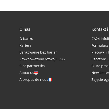
O nas
Kontakt 
O banku
CA24 Infol
Kariera
Formularz
Bankowanie bez barier
Placówki i
Zrównoważony rozwój i ESG
Rzecznik K
Sieć partnerska
Biuro pra
About us
Newslette
À propos de nous
Zajęcie eg