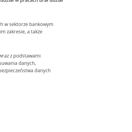
dział w pracach brał udział
ch w sektorze bankowym
m zakresie, a także
wraz z podstawami
usuwania danych,
 bezpieczeństwa danych