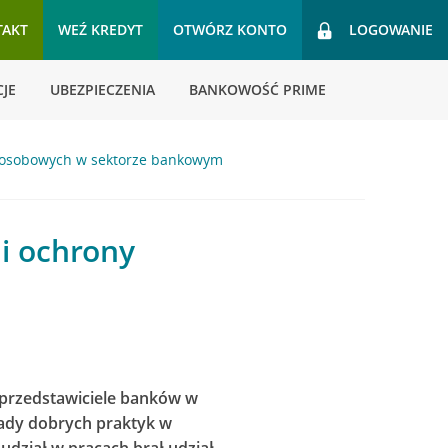
TAKT
WEŹ KREDYT
OTWÓRZ KONTO
LOGOWANIE
JE
UBEZPIECZENIA
BANKOWOŚĆ PRIME
h osobowych w sektorze bankowym
i ochrony
i przedstawiciele banków w
ady dobrych praktyk w