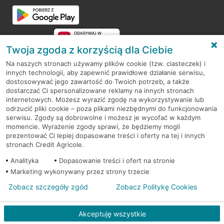
Twoja zgoda z korzyścią dla Ciebie
Na naszych stronach używamy plików cookie (tzw. ciasteczek) i
innych technologii, aby zapewnić prawidłowe działanie serwisu,
RODO
dostosowywać jego zawartość do Twoich potrzeb, a także
dostarczać Ci spersonalizowane reklamy na innych stronach
Regulamin serwisu
internetowych. Możesz wyrazić zgodę na wykorzystywanie lub
odrzucić pliki cookie – poza plikami niezbędnymi do funkcjonowania
Mapa serwisu
serwisu. Zgody są dobrowolne i możesz je wycofać w każdym
momencie. Wyrażenie zgody sprawi, że będziemy mogli
Polityka
Cookies
prezentować Ci lepiej dopasowane treści i oferty na tej i innych
stronach Credit Agricole.
Polityka prywatności
Analityka
Dopasowanie treści i ofert na stronie
Marketing wykonywany przez strony trzecie
Zobacz szczegóły zgód
Zobacz Politykę Cookies
© 2026 Credit Agricole Bank Polska S.A. Wszelkie prawa zastrzeżone
Akceptuję wszystkie