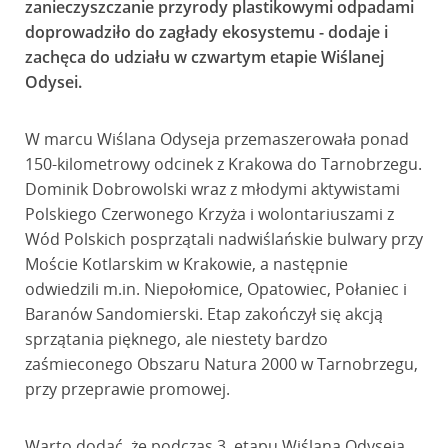
zanieczyszczanie przyrody plastikowymi odpadami
doprowadziło do zagłady ekosystemu - dodaje i
zachęca do udziału w czwartym etapie Wiślanej
Odysei.
W marcu Wiślana Odyseja przemaszerowała ponad
150-kilometrowy odcinek z Krakowa do Tarnobrzegu.
Dominik Dobrowolski wraz z młodymi aktywistami
Polskiego Czerwonego Krzyża i wolontariuszami z
Wód Polskich posprzątali nadwiślańskie bulwary przy
Moście Kotlarskim w Krakowie, a następnie
odwiedzili m.in. Niepołomice, Opatowiec, Połaniec i
Baranów Sandomierski. Etap zakończył się akcją
sprzątania pięknego, ale niestety bardzo
zaśmieconego Obszaru Natura 2000 w Tarnobrzegu,
przy przeprawie promowej.
Warto dodać, że podczas 3. etapu Wiślana Odyseja