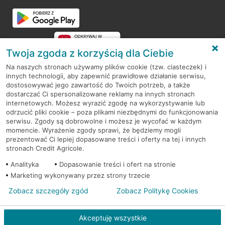
Twoja zgoda z korzyścią dla Ciebie
Na naszych stronach używamy plików cookie (tzw. ciasteczek) i
innych technologii, aby zapewnić prawidłowe działanie serwisu,
RODO
dostosowywać jego zawartość do Twoich potrzeb, a także
dostarczać Ci spersonalizowane reklamy na innych stronach
Regulamin serwisu
internetowych. Możesz wyrazić zgodę na wykorzystywanie lub
odrzucić pliki cookie – poza plikami niezbędnymi do funkcjonowania
Mapa serwisu
serwisu. Zgody są dobrowolne i możesz je wycofać w każdym
momencie. Wyrażenie zgody sprawi, że będziemy mogli
Polityka
Cookies
prezentować Ci lepiej dopasowane treści i oferty na tej i innych
stronach Credit Agricole.
Polityka prywatności
Analityka
Dopasowanie treści i ofert na stronie
Marketing wykonywany przez strony trzecie
Zobacz szczegóły zgód
Zobacz Politykę Cookies
© 2026 Credit Agricole Bank Polska S.A. Wszelkie prawa zastrzeżone
Akceptuję wszystkie