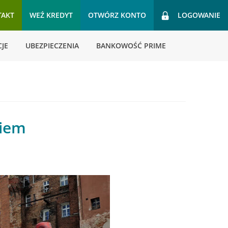
TAKT
WEŹ KREDYT
OTWÓRZ KONTO
LOGOWANIE
JE
UBEZPIECZENIA
BANKOWOŚĆ PRIME
ciem