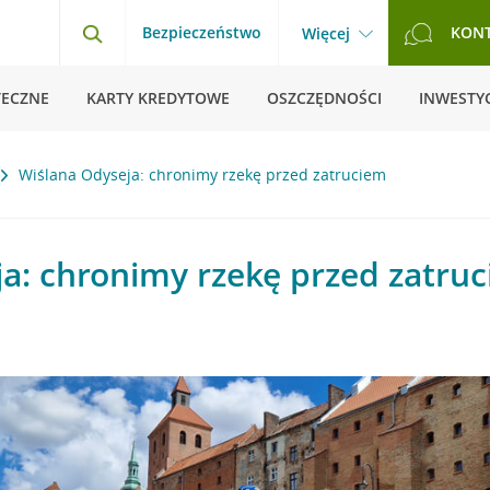
Bezpieczeństwo
KON
Więcej
TECZNE
KARTY KREDYTOWE
OSZCZĘDNOŚCI
INWESTYC
Wiślana Odyseja: chronimy rzekę przed zatruciem
a: chronimy rzekę przed zatru