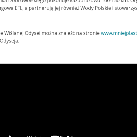
a Dobrowolskiego pokonuje każdorazowo 100-150 km. Orga
singowa EFL, a partnerują jej również Wody Polskie i stowarz
ce Wiślanej Odysei można znaleźć na stronie
www.mniejplast
Odyseja.