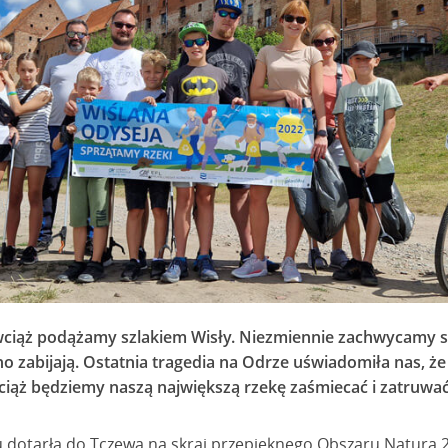
wciąż podążamy szlakiem Wisły. Niezmiennie zachwycamy się
no zabijają. Ostatnia tragedia na Odrze uświadomiła nas, 
 wciąż będziemy naszą największą rzekę zaśmiecać i zatruwać
 dotarła do Tczewa na skraj przepięknego Obszaru Natura 2