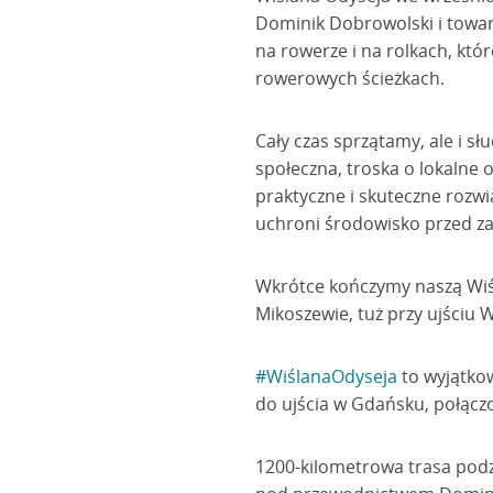
Dominik Dobrowolski i towar
na rowerze i na rolkach, któ
rowerowych ścieżkach.
Cały czas sprzątamy, ale i s
społeczna, troska o lokalne 
praktyczne i skuteczne rozwią
uchroni środowisko przed z
Wkrótce kończymy naszą Wiśl
Mikoszewie, tuż przy ujściu 
#WiślanaOdyseja
to wyjątkow
do ujścia w Gdańsku, połąc
1200-kilometrowa trasa podz