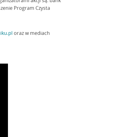
nizatorami akcji są: bank
yszenie Program Czysta
iku.pl
oraz w mediach