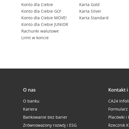
Konto dla Ciebie
Karta Gold
Konto dla Ciebie GO!
Karta Silver
Konto dla Ciebie MOVE!
Karta Standard
Konto dla Ciebie JUNIOR
Rachunki walutowe
Limit w koncie
O nas
Kontakt 
O banku
CA24 Infol
Kariera
Formularz
Bankowanie bez barier
Placówki i
Zrównoważony rozwój i ESG
Rzecznik K