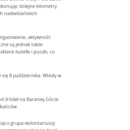
okonując kolejne kilometry
ych nadwiślańskich
aangażowanie, aktywność
czne są jednak także
klane butelki i puszki, co
 się 8 października. Wtedy w
od źródeł na Baraniej Górze
zkańców.
iącu grupa wolontariuszy