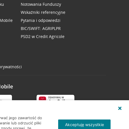
ku
Notowania Funduszy
Wskaźniki referencyjne
 Mobile
Pytania i odpowiedzi
BIC/SWIFT: AGRIPLPR
PSD2 w Credit Agricole
 prywatności
Mobile
wywać jego zawartość do
nie lub odrzucić pliki
Akceptuję wszystkie
 zgody sprawi, że