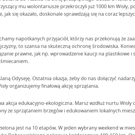
zyszący mu wolontariusze przekroczyli już 1000 km Wisły, p
re, jak się okazało, doskonale sprawdzają się na coraz lepsz
łuchamy napotkanych przyjaciół, którzy nas przekonują że z
ojczyzny, to szansa na skuteczną ochronę środowiska. Konie
zanie prawne, jak np. wprowadzenie kaucji na plastikowe i sz
aśmiecaniem.
aną Odyseję. Ostatnia okazja, żeby do nas dołączyć nadarzy
Wisły organizujemy finałową akcję sprzątania.
a akcja edukacyjno-ekologiczna. Marsz wzdłuż nurtu Wisły 
zony ze sprzątaniem brzegów i edukowaniem lokalnych mies
ielona jest na 10 etapów. W jeden wybrany weekend w mies