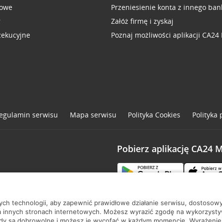
sowe
Przeniesienie konta z innego ban
r
Załóż firmę i zyskaj
zekucyjne
Poznaj możliwości aplikacji CA24
egulamin serwisu
Mapa serwisu
Polityka
Cookies
Polityka
Pobierz aplikację CA24 
one
nych technologii, aby zapewnić prawidłowe działanie serwisu, dostoso
a innych stronach internetowych. Możesz wyrazić zgodę na wykorzystywa
ody są dobrowolne i możesz je wycofać w każdym momencie. Wyrażenie