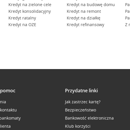
Kredyt na zielone cele
Kredyt na budowę domu
Pa
Kredyt konsolidacyjny
Kredyt na remont
Pa
Kredyt ratalny
Kredyt na działkę
Pa
Kredyt na OZE
Kredyt refinansowy
Z 
i pomoc
Przydatne linki
inia
Jak zastrzec kartę?
 kontaktu
Bezpieczeństwo
 bankomaty
Bankowość elektroniczna
lienta
Klub korzyści