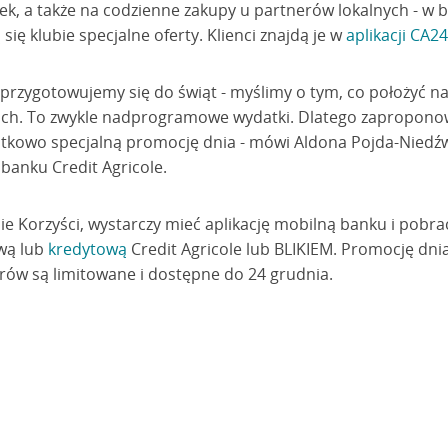
, a także na codzienne zakupy u partnerów lokalnych - w bl
 się klubie specjalne oferty. Klienci znajdą je w
aplikacji CA2
 przygotowujemy się do świąt - myślimy o tym, co położyć na 
ich. To zwykle nadprogramowe wydatki. Dlatego zaproponow
datkowo specjalną promocję dnia - mówi Aldona Pojda-Niedź
banku Credit Agricole.
bie Korzyści, wystarczy mieć aplikację mobilną banku i pobr
ową lub
kredytową
Credit Agricole lub BLIKIEM. Promocję dni
erów są limitowane i dostępne do 24 grudnia.