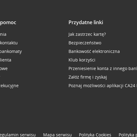
i pomoc
Przydatne linki
inia
Jak zastrzec kartę?
 kontaktu
Bezpieczeństwo
 bankomaty
Bankowość elektroniczna
lienta
Klub korzyści
sowe
Przeniesienie konta z innego ban
r
Załóż firmę i zyskaj
zekucyjne
Poznaj możliwości aplikacji CA24
egulamin serwisu
Mapa serwisu
Polityka
Cookies
Polityka