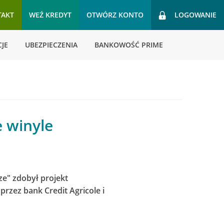
TAKT
WEŹ KREDYT
OTWÓRZ KONTO
LOGOWANIE
JE
UBEZPIECZENIA
BANKOWOŚĆ PRIME
e winyle
ze" zdobył projekt
rzez bank Credit Agricole i