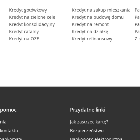
Kredyt gotówkowy
Kredyt na zakup mieszkania
Pa
Kredyt na zielone cele
Kredyt na budowę domu
Pa
Kredyt konsolidacyjny
Kredyt na remont
Pa
Kredyt ratalny
Kredyt na działkę
Pa
Kredyt na OZE
Kredyt refinansowy
Z 
i pomoc
Przydatne linki
inia
Jak zastrzec kartę?
 kontaktu
Bezpieczeństwo
 bankomaty
Bankowość elektroniczna