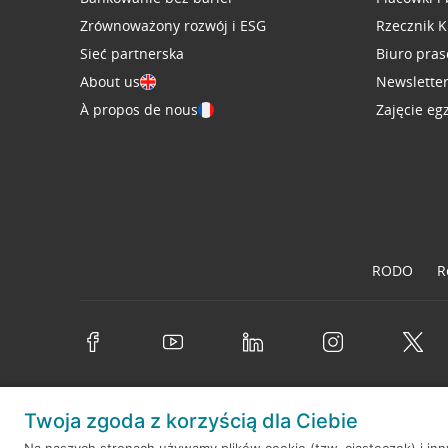
Zrównoważony rozwój i ESG
Rzecznik K
Sieć partnerska
Biuro pra
About us
Newslette
À propos de nous
Zajęcie eg
RODO
R
Twoja zgoda z korzyścią dla Ciebie
© 2026 Credit Agricole Bank Polska S.A. Wszelkie prawa zastrzeż