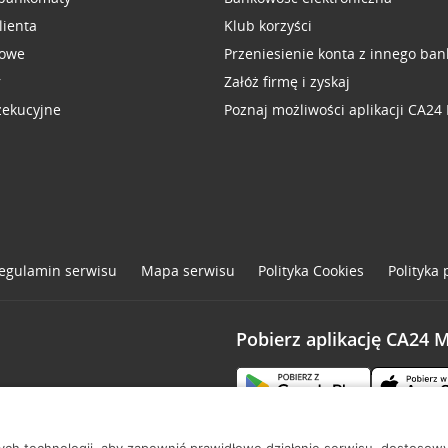
lienta
Klub korzyści
sowe
Przeniesienie konta z innego ban
r
Załóż firmę i zyskaj
zekucyjne
Poznaj możliwości aplikacji CA24
egulamin serwisu
Mapa serwisu
Polityka
Cookies
Polityka
Pobierz aplikację CA24 
one