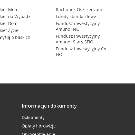
kiet Moto
Rachunek Oszczędzam
kiet na Wypadki
Lokaty standardowe
kiet Dom
Fundusz inwestycyjny
Amundi FIO
kiet Życie
Fundusz inwestycyjny
myślą o bliskich
Amundi Stars SFIO
Fundusz inwestycyjny CA
FIO
Informacje i dokumenty
Dokumenty
Opłaty i prowizje
Oprocentowanie