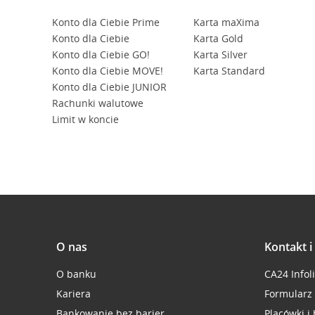
Konto dla Ciebie Prime
Karta maXima
Konto dla Ciebie
Karta Gold
Konto dla Ciebie GO!
Karta Silver
Konto dla Ciebie MOVE!
Karta Standard
Konto dla Ciebie JUNIOR
Rachunki walutowe
Limit w koncie
O nas
Kontakt 
O banku
CA24 Infol
Kariera
Formularz
Bankowanie bez barier
Placówki i