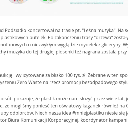
id Podsiadło koncertował na trasie pt. "Leśna muzyka". Na 
plastikowych butelek. Po zakończeniu trasy "drzewa" zosta
ofonowych o niezwykłym wyglądzie mydełek z gliceryny. Wy
uchy (muzyka do tej drugiej piosenki też nagrana została prz
aukcję i wylicytowane za blisko 100 tys. zł. Zebrane w ten s
yszeniu Zero Waste na rzecz promocji bezodpadowego stylu
osób pokazuje, że plastik może nam służyć przez wiele lat, j
e, że mogliśmy ponieść ten oświatowy kaganek również na Ga
rupy odbiorców. Niech nasza idea #mniejplastiku niesie się j
ktor Biura Komunikacji Korporacyjnej, koordynator kampani