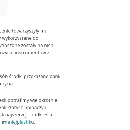
scenie towarzyszyły mu
ły wykorzystane do
tłoczone zostały na nich
y użyciu instrumentów z
posób środki przekazane bank
 życia.
eśli potrafimy wielokrotnie
li Złotych Spinaczy i
ak najszerzej - podkreśla
i
#mniejplastiku
.