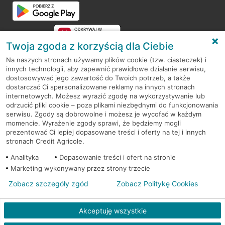
Twoja zgoda z korzyścią dla Ciebie
Na naszych stronach używamy plików cookie (tzw. ciasteczek) i
innych technologii, aby zapewnić prawidłowe działanie serwisu,
RODO
dostosowywać jego zawartość do Twoich potrzeb, a także
dostarczać Ci spersonalizowane reklamy na innych stronach
Regulamin serwisu
internetowych. Możesz wyrazić zgodę na wykorzystywanie lub
odrzucić pliki cookie – poza plikami niezbędnymi do funkcjonowania
Mapa serwisu
serwisu. Zgody są dobrowolne i możesz je wycofać w każdym
momencie. Wyrażenie zgody sprawi, że będziemy mogli
Polityka
Cookies
prezentować Ci lepiej dopasowane treści i oferty na tej i innych
stronach Credit Agricole.
Polityka prywatności
Analityka
Dopasowanie treści i ofert na stronie
Marketing wykonywany przez strony trzecie
Zobacz szczegóły zgód
Zobacz Politykę Cookies
© 2026 Credit Agricole Bank Polska S.A. Wszelkie prawa zastrzeżone
Akceptuję wszystkie
Skontak