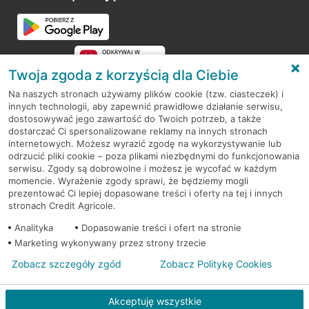
Twoja zgoda z korzyścią dla Ciebie
Na naszych stronach używamy plików cookie (tzw. ciasteczek) i
innych technologii, aby zapewnić prawidłowe działanie serwisu,
RODO
dostosowywać jego zawartość do Twoich potrzeb, a także
dostarczać Ci spersonalizowane reklamy na innych stronach
Regulamin serwisu
internetowych. Możesz wyrazić zgodę na wykorzystywanie lub
odrzucić pliki cookie – poza plikami niezbędnymi do funkcjonowania
Mapa serwisu
serwisu. Zgody są dobrowolne i możesz je wycofać w każdym
momencie. Wyrażenie zgody sprawi, że będziemy mogli
Polityka
Cookies
prezentować Ci lepiej dopasowane treści i oferty na tej i innych
stronach Credit Agricole.
Polityka prywatności
Analityka
Dopasowanie treści i ofert na stronie
Marketing wykonywany przez strony trzecie
Zobacz szczegóły zgód
Zobacz Politykę Cookies
© 2026 Credit Agricole Bank Polska S.A. Wszelkie prawa zastrzeżone
Akceptuję wszystkie