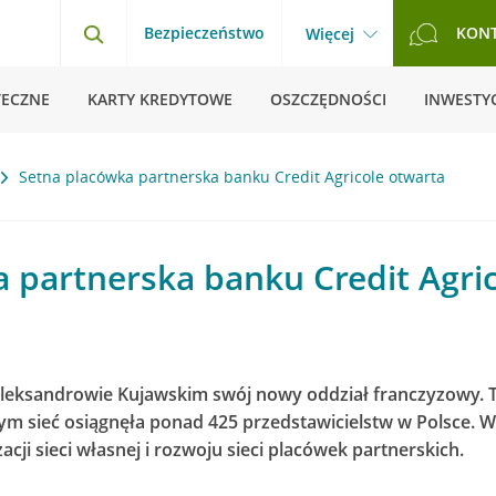
Bezpieczeństwo
KON
Więcej
TECZNE
KARTY KREDYTOWE
OSZCZĘDNOŚCI
INWESTYC
Setna placówka partnerska banku Credit Agricole otwarta
 partnerska banku Credit Agri
 Aleksandrowie Kujawskim swój nowy oddział franczyzowy. 
m sieć osiągnęła ponad 425 przedstawicielstw w Polsce. W
acji sieci własnej i rozwoju sieci placówek partnerskich.