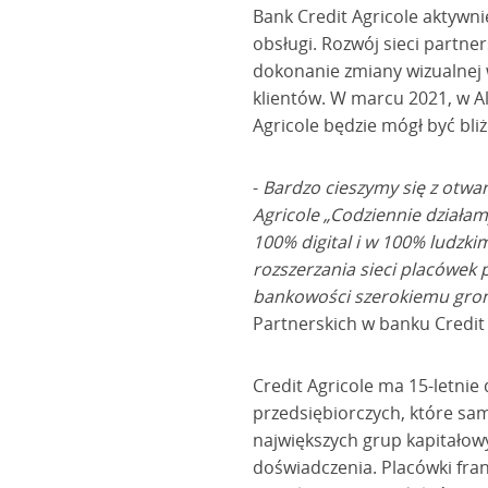
Bank Credit Agricole aktywni
obsługi. Rozwój sieci partne
dokonanie zmiany wizualnej 
klientów. W marcu 2021, w A
Agricole będzie mógł być bliż
-
Bardzo cieszymy się z otwa
Agricole „Codziennie działam
100% digital i w 100% ludzki
rozszerzania sieci placówek
bankowości szerokiemu gron
Partnerskich w banku Credit 
Credit Agricole ma 15-letni
przedsiębiorczych, które sam
największych grup kapitałowy
doświadczenia. Placówki fra