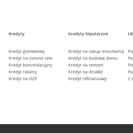
Kredyty
Kredyty hipoteczne
Ub
Kredyt gotówkowy
Kredyt na zakup mieszkania
Pa
Kredyt na zielone cele
Kredyt na budowę domu
Pa
Kredyt konsolidacyjny
Kredyt na remont
Pa
Kredyt ratalny
Kredyt na działkę
Pa
Kredyt na OZE
Kredyt refinansowy
Z 