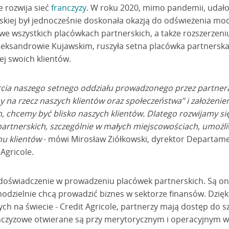
e rozwija sieć
franczyzy
. W roku 2020, mimo pandemii, udało
rskiej był jednocześnie doskonała okazją do odświeżenia mo
we wszystkich placówkach partnerskich, a także rozszerzeni
leksandrowie Kujawskim, ruszyła setna placówka partnerska
ej swoich klientów.
rcia naszego setnego oddziału prowadzonego przez partnera
y na rzecz naszych klientów oraz społeczeństwa” i założeni
m, chcemy być blisko naszych klientów. Dlatego rozwijamy s
 partnerskich, szczególnie w małych miejscowościach, umożl
u klientów
- mówi Mirosław Ziółkowski, dyrektor Departam
Agricole.
e doświadczenie w prowadzeniu placówek partnerskich. Są o
odzielnie chcą prowadzić biznes w sektorze finansów. Dzięk
ch na świecie - Credit Agricole, partnerzy mają dostęp do sz
nczyzowe otwierane są przy merytorycznym i operacyjnym w