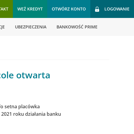
TAKT
WEŹ KREDYT
OTWÓRZ KONTO
LOGOWANIE
JE
UBEZPIECZENIA
BANKOWOŚĆ PRIME
cole otwarta
To setna placówka
 2021 roku działania banku