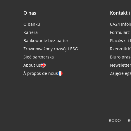
O nas
Kontakt 
O banku
CA24 Infol
Kariera
Formularz
Bankowanie bez barier
Placówki i
Zrównoważony rozwój i ESG
Rzecznik K
Sieć partnerska
Biuro pra
About us
Newslette
À propos de nous
Zajęcie eg
RODO
R