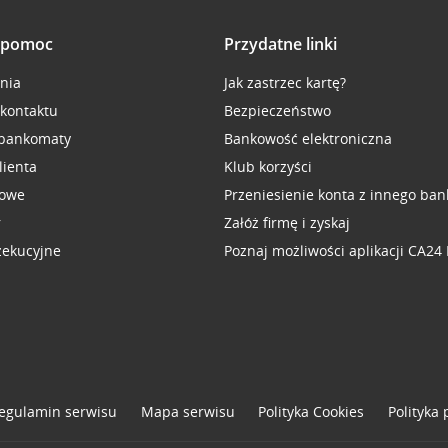
i pomoc
Przydatne linki
inia
Jak zastrzec kartę?
 kontaktu
Bezpieczeństwo
 bankomaty
Bankowość elektroniczna
lienta
Klub korzyści
sowe
Przeniesienie konta z innego ban
r
Załóż firmę i zyskaj
zekucyjne
Poznaj możliwości aplikacji CA24
egulamin serwisu
Mapa serwisu
Polityka
Cookies
Polityka