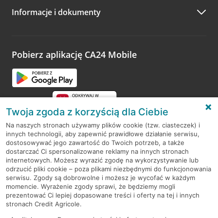
Informacje i dokumenty
Pobierz aplikację CA24 Mobile
Twoja zgoda z korzyścią dla Ciebie
Na naszych stronach używamy plików cookie (tzw. ciasteczek) i
innych technologii, aby zapewnić prawidłowe działanie serwisu,
RODO
dostosowywać jego zawartość do Twoich potrzeb, a także
dostarczać Ci spersonalizowane reklamy na innych stronach
Regulamin serwisu
internetowych. Możesz wyrazić zgodę na wykorzystywanie lub
odrzucić pliki cookie – poza plikami niezbędnymi do funkcjonowania
Mapa serwisu
serwisu. Zgody są dobrowolne i możesz je wycofać w każdym
momencie. Wyrażenie zgody sprawi, że będziemy mogli
Polityka
Cookies
prezentować Ci lepiej dopasowane treści i oferty na tej i innych
stronach Credit Agricole.
Polityka prywatności