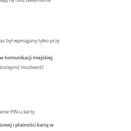
ją na celu zwiększenie
zas był wymagany tylko przy
w komunikacji miejskiej
;
dostępnić możliwość
nie PIN-u karty.
wej i płatności kartą w