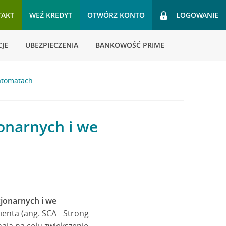
TAKT
WEŹ KREDYT
OTWÓRZ KONTO
LOGOWANIE
JE
UBEZPIECZENIA
BANKOWOŚĆ PRIME
łatomatach
onarnych i we
jonarnych i we
lienta (ang. SCA - Strong