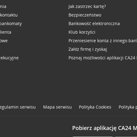
inia
Jak zastrzec kartę?
 kontaktu
Bezpieczeństwo
 bankomaty
Bankowość elektroniczna
lienta
Klub korzyści
sowe
Przeniesienie konta z innego ban
r
Załóż firmę i zyskaj
zekucyjne
Poznaj możliwości aplikacji CA24
egulamin serwisu
Mapa serwisu
Polityka
Cookies
Polityka
Pobierz aplikację CA24 