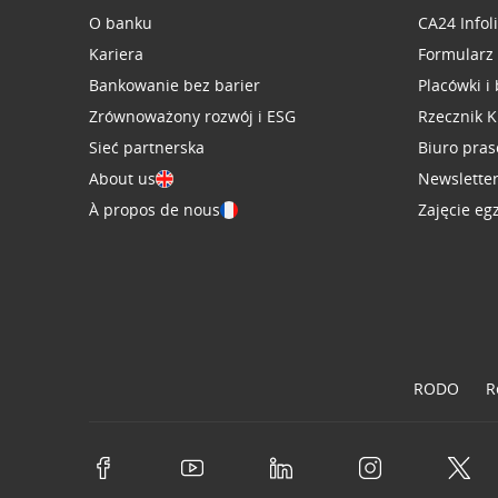
O banku
CA24 Infol
Kariera
Formularz
Bankowanie bez barier
Placówki i
Zrównoważony rozwój i ESG
Rzecznik K
Sieć partnerska
Biuro pra
About us
Newslette
À propos de nous
Zajęcie eg
RODO
R