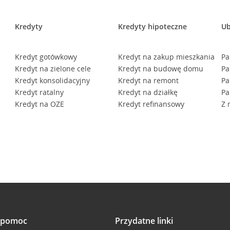
Kredyty
Kredyty hipoteczne
Ub
Kredyt gotówkowy
Kredyt na zakup mieszkania
Pa
Kredyt na zielone cele
Kredyt na budowę domu
Pa
Kredyt konsolidacyjny
Kredyt na remont
Pa
Kredyt ratalny
Kredyt na działkę
Pa
Kredyt na OZE
Kredyt refinansowy
Z 
i pomoc
Przydatne linki