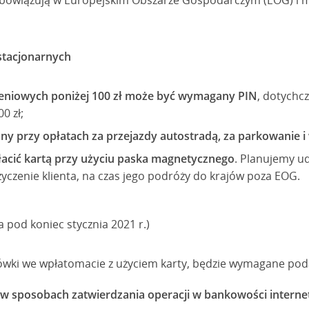
bowiązują w Europejskim Obszarze Gospodarczym (EOG) i ma
stacjonarnych
iżeniowych poniżej 100 zł może być wymagany PIN
, dotychc
0 zł;
y przy opłatach za przejazdy autostradą, za parkowanie i 
łacić kartą przy użyciu paska magnetycznego
. Planujemy u
 życzenie klienta, na czas jego podróży do krajów poza EOG.
 pod koniec stycznia 2021 r.)
wki we wpłatomacie z użyciem karty, będzie wymagane poda
 sposobach zatwierdzania operacji w bankowości interneto