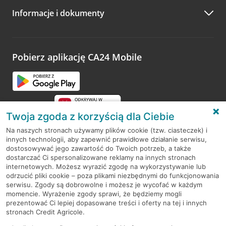
Informacje i dokumenty
Pobierz aplikację CA24 Mobile
Twoja zgoda z korzyścią dla Ciebie
Na naszych stronach używamy plików cookie (tzw. ciasteczek) i
innych technologii, aby zapewnić prawidłowe działanie serwisu,
RODO
dostosowywać jego zawartość do Twoich potrzeb, a także
dostarczać Ci spersonalizowane reklamy na innych stronach
Regulamin serwisu
internetowych. Możesz wyrazić zgodę na wykorzystywanie lub
odrzucić pliki cookie – poza plikami niezbędnymi do funkcjonowania
Mapa serwisu
serwisu. Zgody są dobrowolne i możesz je wycofać w każdym
momencie. Wyrażenie zgody sprawi, że będziemy mogli
Polityka
Cookies
prezentować Ci lepiej dopasowane treści i oferty na tej i innych
stronach Credit Agricole.
Polityka prywatności