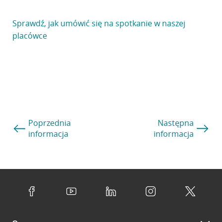
Sprawdź, jak umówić się na spotkanie w naszej
placówce
Poprzednia
Następna
informacja
informacja