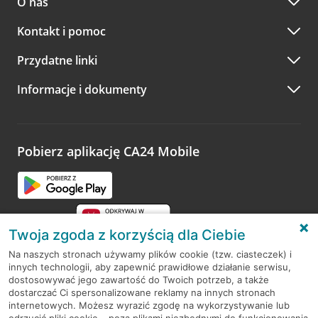
O nas
Kontakt i pomoc
Przydatne linki
Informacje i dokumenty
Pobierz aplikację CA24 Mobile
Twoja zgoda z korzyścią dla Ciebie
Na naszych stronach używamy plików cookie (tzw. ciasteczek) i
innych technologii, aby zapewnić prawidłowe działanie serwisu,
RODO
dostosowywać jego zawartość do Twoich potrzeb, a także
dostarczać Ci spersonalizowane reklamy na innych stronach
Regulamin serwisu
internetowych. Możesz wyrazić zgodę na wykorzystywanie lub